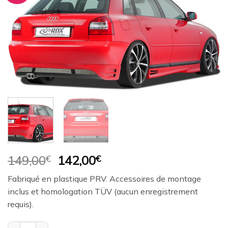
à la
wishlist
Le
Le
149,00
€
142,00
€
prix
prix
Fabriqué en plastique PRV. Accessoires de montage
initial
actuel
inclus et homologation TÜV (aucun enregistrement
était :
est :
requis).
149,00€.
142,00€.
quantité de Diffuseur / Ajout de pare-chocs arrière RDX pour AU