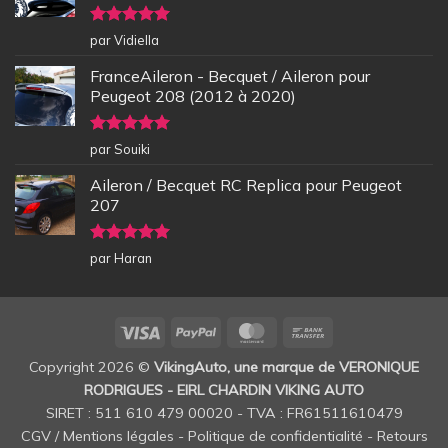
Note
5
sur
par Vidiella
5
FranceAileron - Becquet / Aileron pour
Peugeot 208 (2012 à 2020)
Note
5
sur
par Souiki
5
Aileron / Becquet RC Replica pour Peugeot
207
Note
5
sur
par Haran
5
Visa
PayPal
MasterCard
Bank
Transfer
Copyright 2026 ©
VikingAuto, une marque de VERONIQUE
RODRIGUES - EIRL CHARDIN VIKING AUTO
SIRET : 511 610 479 00020 - TVA : FR61511610479
CGV / Mentions légales
-
Politique de confidentialité
-
Retours