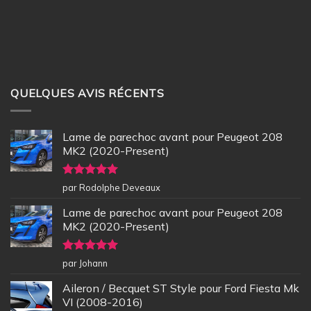
QUELQUES AVIS RÉCENTS
Lame de parechoc avant pour Peugeot 208
MK2 (2020-Present)
Note
5
sur
par Rodolphe Deveaux
5
Lame de parechoc avant pour Peugeot 208
MK2 (2020-Present)
Note
5
sur
par Johann
5
Aileron / Becquet ST Style pour Ford Fiesta Mk
VI (2008-2016)