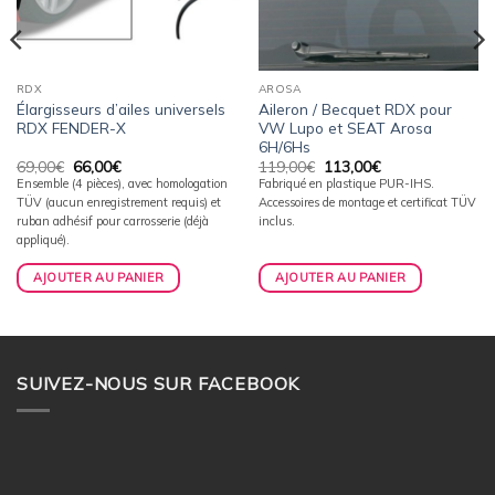
RDX
AROSA
Élargisseurs d’ailes universels
Aileron / Becquet RDX pour
RDX FENDER-X
VW Lupo et SEAT Arosa
6H/6Hs
Le
Le
Le
Le
69,00
€
66,00
€
119,00
€
113,00
€
prix
prix
prix
prix
Ensemble (4 pièces), avec homologation
Fabriqué en plastique PUR-IHS.
initial
actuel
initial
actuel
TÜV (aucun enregistrement requis) et
Accessoires de montage et certificat TÜV
était :
est :
était :
est :
69,00€.
66,00€.
119,00€.
113,00€.
ruban adhésif pour carrosserie (déjà
inclus.
appliqué).
AJOUTER AU PANIER
AJOUTER AU PANIER
SUIVEZ-NOUS SUR FACEBOOK