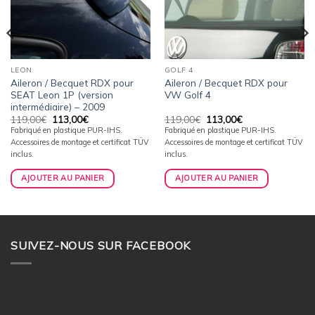
LEON
GOLF 4
Aileron / Becquet RDX pour
Aileron / Becquet RDX pour
SEAT Leon 1P (version
VW Golf 4
intermédiaire) – 2009
Le
Le
Le
Le
119,00
€
113,00
€
119,00
€
113,00
€
prix
prix
prix
prix
Fabriqué en plastique PUR-IHS.
Fabriqué en plastique PUR-IHS.
initial
actuel
initial
actuel
Accessoires de montage et certificat TÜV
Accessoires de montage et certificat TÜV
était :
est :
était :
est :
119,00€.
113,00€.
119,00€.
113,00€.
inclus.
inclus.
AJOUTER AU PANIER
AJOUTER AU PANIER
SUIVEZ-NOUS SUR FACEBOOK