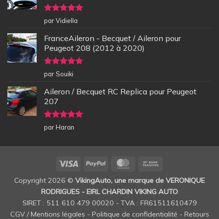
Note
5
sur
par Vidiella
5
FranceAileron - Becquet / Aileron pour
Peugeot 208 (2012 à 2020)
Note
5
sur
par Souiki
5
Aileron / Becquet RC Replica pour Peugeot
207
Note
5
sur
par Haran
5
Visa
PayPal
MasterCard
Bank
Transfer
Copyright 2026 ©
VikingAuto, une marque de VERONIQUE
RODRIGUES - EIRL CHARDIN VIKING AUTO
SIRET : 511 610 479 00020 - TVA : FR61511610479
CGV / Mentions légales
-
Politique de confidentialité
-
Retours