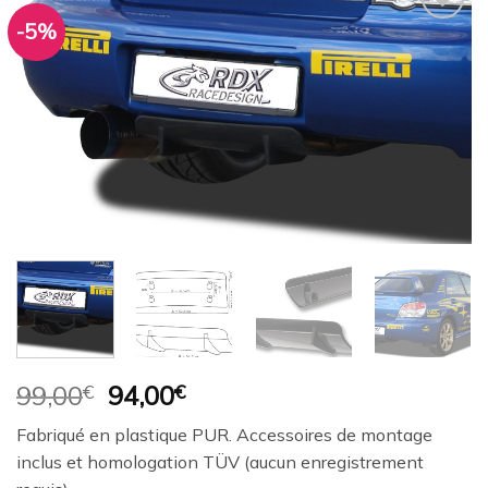
-5%
Ajouter
à la
wishlist
Le
Le
99,00
€
94,00
€
prix
prix
Fabriqué en plastique PUR. Accessoires de montage
initial
actuel
inclus et homologation TÜV (aucun enregistrement
était :
est :