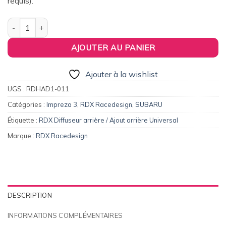
requis).
99,00€.
94,00€.
quantité de Diffuseur arrière RDX U-Diff pour SUBARU Impreza
AJOUTER AU PANIER
Ajouter à la wishlist
UGS :
RDHAD1-011
Catégories :
Impreza 3
,
RDX Racedesign
,
SUBARU
Étiquette :
RDX Diffuseur arrière / Ajout arrière Universal
Marque :
RDX Racedesign
DESCRIPTION
INFORMATIONS COMPLÉMENTAIRES