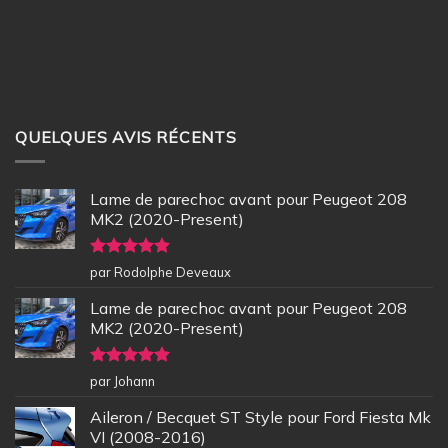
QUELQUES AVIS RÉCENTS
Lame de parechoc avant pour Peugeot 208
MK2 (2020-Present)
Note
5
sur
par Rodolphe Deveaux
5
Lame de parechoc avant pour Peugeot 208
MK2 (2020-Present)
Note
5
sur
par Johann
5
Aileron / Becquet ST Style pour Ford Fiesta Mk
VI (2008-2016)