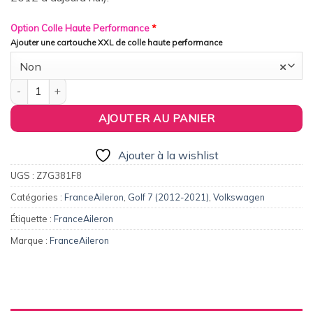
Option Colle Haute Performance
*
Ajouter une cartouche XXL de colle haute performance
Non
×
quantité de FranceAileron - Aileron / Becquet #3 pour Volkswage
AJOUTER AU PANIER
Ajouter à la wishlist
UGS :
Z7G381F8
Catégories :
FranceAileron
,
Golf 7 (2012-2021)
,
Volkswagen
Étiquette :
FranceAileron
Marque :
FranceAileron