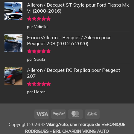
Aileron / Becquet ST Style pour Ford Fiesta Mk
VI (2008-2016)
Note
5
sur
par Vidiella
5
FranceAileron - Becquet / Aileron pour
Peugeot 208 (2012 à 2020)
Note
5
sur
par Souiki
5
Aileron / Becquet RC Replica pour Peugeot
207
Note
5
sur
par Haran
5
Visa
PayPal
MasterCard
Bank
Transfer
Copyright 2026 ©
VikingAuto, une marque de VERONIQUE
RODRIGUES - EIRL CHARDIN VIKING AUTO