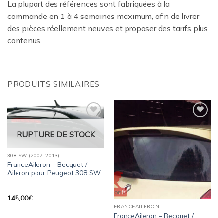
La plupart des références sont fabriquées à la
commande en 1 à 4 semaines maximum, afin de livrer
des pièces réellement neuves et proposer des tarifs plus
contenus.
PRODUITS SIMILAIRES
Ajouter
Ajouter
à la
à la
RUPTURE DE STOCK
wishlist
wishlist
308 SW (2007-2013)
FranceAileron – Becquet /
Aileron pour Peugeot 308 SW
145,00
€
FRANCEAILERON
FranceAileron – Becquet /