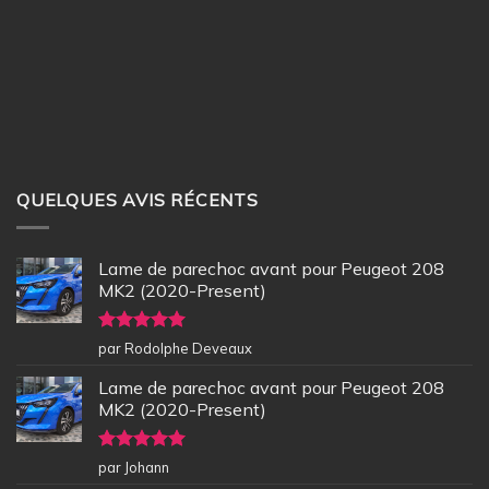
QUELQUES AVIS RÉCENTS
Lame de parechoc avant pour Peugeot 208
MK2 (2020-Present)
Note
5
sur
par Rodolphe Deveaux
5
Lame de parechoc avant pour Peugeot 208
MK2 (2020-Present)
Note
5
sur
par Johann
5