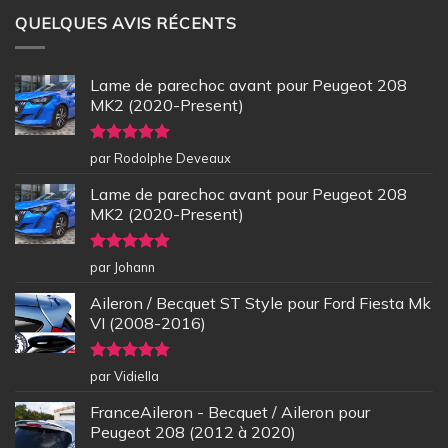
QUELQUES AVIS RÉCENTS
Lame de parechoc avant pour Peugeot 208
MK2 (2020-Present)
Note
5
sur
par Rodolphe Deveaux
5
Lame de parechoc avant pour Peugeot 208
MK2 (2020-Present)
Note
5
sur
par Johann
5
Aileron / Becquet ST Style pour Ford Fiesta Mk
VI (2008-2016)
Note
5
sur
par Vidiella
5
FranceAileron - Becquet / Aileron pour
Peugeot 208 (2012 à 2020)