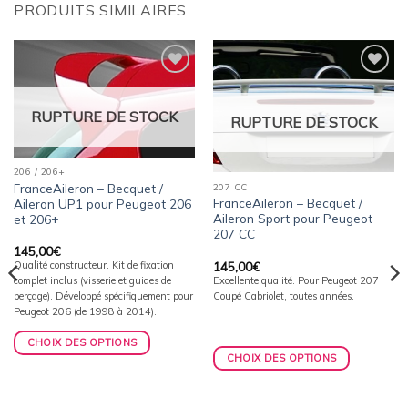
PRODUITS SIMILAIRES
Ajouter
Ajouter
à la
à la
wishlist
wishlist
RUPTURE DE STOCK
RUPTURE DE STOCK
206 / 206+
FranceAileron – Becquet /
207 CC
FranceAileron – Becquet /
Aileron UP1 pour Peugeot 206
Aileron Sport pour Peugeot
et 206+
207 CC
145,00
€
145,00
€
Qualité constructeur. Kit de fixation
Excellente qualité. Pour Peugeot 207
complet inclus (visserie et guides de
Coupé Cabriolet, toutes années.
perçage). Développé spécifiquement pour
Peugeot 206 (de 1998 à 2014).
CHOIX DES OPTIONS
CHOIX DES OPTIONS