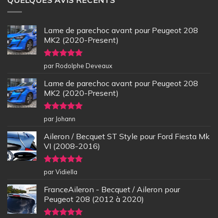
Lame de parechoc avant pour Peugeot 208
MK2 (2020-Present)
Note
5
sur
par Rodolphe Deveaux
5
Lame de parechoc avant pour Peugeot 208
MK2 (2020-Present)
Note
5
sur
par Johann
5
Aileron / Becquet ST Style pour Ford Fiesta Mk
VI (2008-2016)
Note
5
sur
par Vidiella
5
FranceAileron - Becquet / Aileron pour
Peugeot 208 (2012 à 2020)