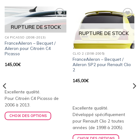
Ajouter
Ajouter
RUPTURE DE STOCK
à la
à la
wishlist
wishlist
RUPTURE DE STOCK
C4 PICASSO (2006-2013)
FranceAileron – Becquet /
Aileron pour Citroën C4
Picasso
CLIO 2 (1998-2005)
FranceAileron – Becquet /
Aileron SP2 pour Renault Clio
145,00
€
2
145,00
€
Excellente qualité.
Pour Citroën C4 Picasso de
2006 à 2013.
Excellente qualité.
Développé spécifiquement
CHOIX DES OPTIONS
pour Renault Clio 2 toutes
années (de 1998 à 2005).
CHOIX DES OPTIONS