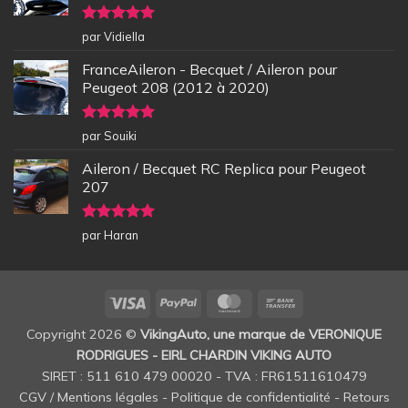
Note
5
sur
par Vidiella
5
FranceAileron - Becquet / Aileron pour
Peugeot 208 (2012 à 2020)
Note
5
sur
par Souiki
5
Aileron / Becquet RC Replica pour Peugeot
207
Note
5
sur
par Haran
5
Visa
PayPal
MasterCard
Bank
Transfer
Copyright 2026 ©
VikingAuto, une marque de VERONIQUE
RODRIGUES - EIRL CHARDIN VIKING AUTO
SIRET : 511 610 479 00020 - TVA : FR61511610479
CGV / Mentions légales
-
Politique de confidentialité
-
Retours