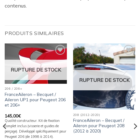
contenus.
PRODUITS SIMILAIRES
Ajouter
Ajouter
à la
à la
wishlist
wishlist
RUPTURE DE STOCK
RUPTURE DE STOCK
206 / 206+
FranceAileron – Becquet /
Aileron UP1 pour Peugeot 206
et 206+
208 (2012-2020)
145,00
€
FranceAileron – Becquet /
Qualité constructeur. Kit de fixation
Aileron pour Peugeot 208
complet inclus (visserie et guides de
(2012 à 2020)
perçage). Développé spécifiquement pour
Peugeot 206 (de 1998 à 2014).