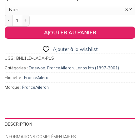
Non
×
quantité de FranceAileron - Aileron / Becquet Origine Replica 
AJOUTER AU PANIER
Ajouter à la wishlist
UGS :
BNL1LD-LADA-P1S
Catégories :
Daewoo
,
FranceAileron
,
Lanos htb (1997-2001)
Étiquette :
FranceAileron
Marque :
FranceAileron
DESCRIPTION
INFORMATIONS COMPLÉMENTAIRES