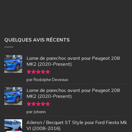
QUELQUES AVIS RÉCENTS
Lame de parechoc avant pour Peugeot 208
MK2 (2020-Present)
Note
5
sur
par Rodolphe Deveaux
5
Lame de parechoc avant pour Peugeot 208
MK2 (2020-Present)
Note
5
sur
par Johann
5
Aileron / Becquet ST Style pour Ford Fiesta Mk
VI (2008-2016)