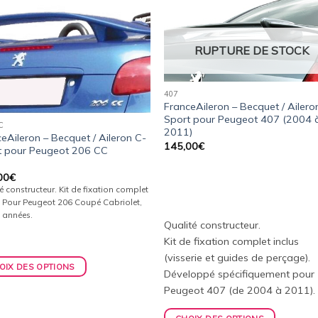
Ajouter
Ajou
à la
à l
RUPTURE DE STOCK
wishlist
wishl
407
FranceAileron – Becquet / Ailero
Sport pour Peugeot 407 (2004 
C
2011)
eAileron – Becquet / Aileron C-
145,00
€
t pour Peugeot 206 CC
00
€
é constructeur. Kit de fixation complet
. Pour Peugeot 206 Coupé Cabriolet,
 années.
Qualité constructeur.
Kit de fixation complet inclus
(visserie et guides de perçage).
OIX DES OPTIONS
Développé spécifiquement pour
Peugeot 407 (de 2004 à 2011).