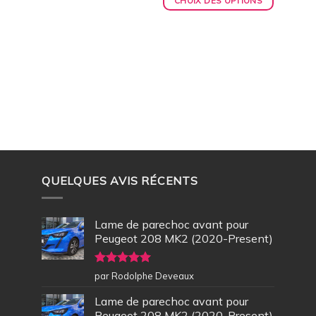
CHOIX DES OPTIONS
QUELQUES AVIS RÉCENTS
Lame de parechoc avant pour
Peugeot 208 MK2 (2020-Present)
Note
5
sur
par Rodolphe Deveaux
5
Lame de parechoc avant pour
Peugeot 208 MK2 (2020-Present)