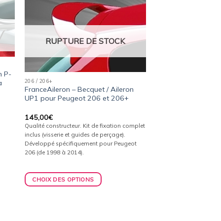
ter
Ajouter
a
à la
ist
wishlist
RUPTURE DE STOCK
n P-
206 / 206+
à
FranceAileron – Becquet / Aileron
UP1 pour Peugeot 206 et 206+
145,00
€
Qualité constructeur. Kit de fixation complet
inclus (visserie et guides de perçage).
Développé spécifiquement pour Peugeot
206 (de 1998 à 2014).
CHOIX DES OPTIONS