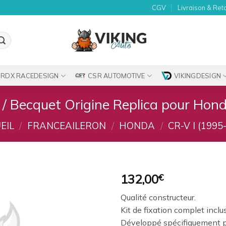
CGV
Livraison & Ret
RDX RACEDESIGN
CSR AUTOMOTIVE
VIKINGDESIGN
n / Becquet Origine Replica pour Hon
EIL
/
FRANCEAILERON
/
HONDA
/
CR-V I (1995
132,00
€
Ajouter
Qualité constructeur.
à la
Kit de fixation complet inclu
wishlist
Développé spécifiquement p