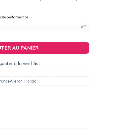
haute performance
×
leron / Becquet Origine Replica pour Honda CR-V I (1995 à 2002)
UTER AU PANIER
jouter à la wishlist
ranceAileron
,
Honda