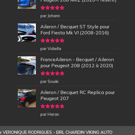
Note
5
sur
par Johann
5
Aileron / Becquet ST Style pour
Ford Fiesta Mk VI (2008-2016)
Note
5
sur
par Vidiella
5
FranceAileron - Becquet / Aileron
pour Peugeot 208 (2012 à 2020)
Note
5
sur
par Souiki
5
Aileron / Becquet RC Replica pour
Peugeot 207
Note
5
sur
par Haran
5
de VERONIQUE RODRIGUES - EIRL CHARDIN VIKING AUTO