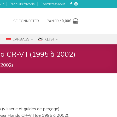
our
Produits favoris
Contactez-nous
SE CONNECTER
PANIER /
0,00
€
CARBAGS
KJUST
da CR-V I (1995 à 2002)
-2002)
s (visserie et guides de perçage).
our Honda CR-V I (de 1995 à 2002).