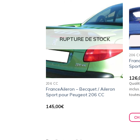
Ajouter
Ajouter
à la
à la
wishlist
wishlist
 DE STOCK
RUPTURE DE STOCK
206 C
Franc
ileron / Becquet
Spor
pour Peugeot 205
126,
Qualit
206 CC
Kit de fixation complet
FranceAileron – Becquet / Aileron
inclus
ides de perçage).
Sport pour Peugeot 206 CC
toutes
ement pour Peugeot
s, toutes années (de
145,00
€
CH
ONS