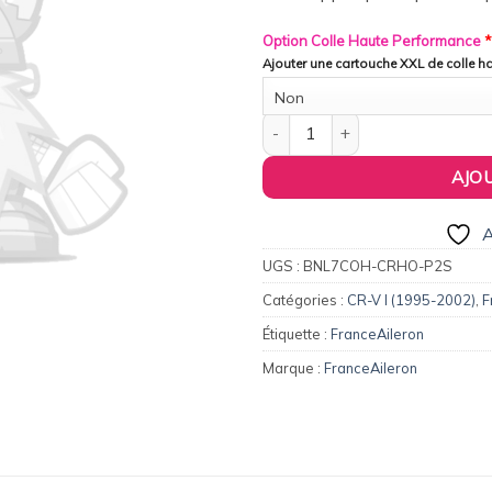
Option Colle Haute Performance
*
Ajouter une cartouche XXL de colle 
Non
quantité de FranceAileron - Ai
AJO
A
UGS :
BNL7COH-CRHO-P2S
Catégories :
CR-V I (1995-2002)
,
F
Étiquette :
FranceAileron
Marque :
FranceAileron