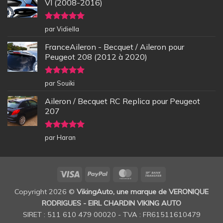
VI (2008-2016)
Note
5
sur
par Vidiella
5
FranceAileron - Becquet / Aileron pour
Peugeot 208 (2012 à 2020)
Note
5
sur
par Souiki
5
Aileron / Becquet RC Replica pour Peugeot
207
Note
5
sur
par Haran
5
Visa
PayPal
MasterCard
Bank
Transfer
Copyright 2026 ©
VikingAuto, une marque de VERONIQUE
RODRIGUES - EIRL CHARDIN VIKING AUTO
SIRET : 511 610 479 00020 - TVA : FR61511610479