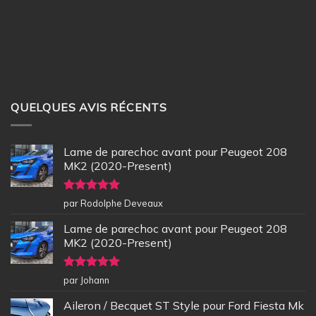
QUELQUES AVIS RÉCENTS
Lame de parechoc avant pour Peugeot 208
MK2 (2020-Present)
Note
5
sur
par Rodolphe Deveaux
5
Lame de parechoc avant pour Peugeot 208
MK2 (2020-Present)
Note
5
sur
par Johann
5
Aileron / Becquet ST Style pour Ford Fiesta Mk