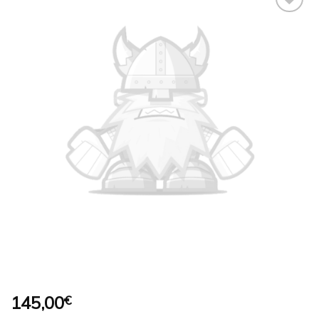
Ajouter
à la
wishlist
145,00
€