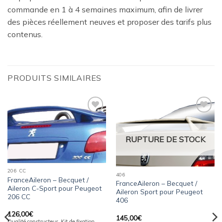
commande en 1 à 4 semaines maximum, afin de livrer
des pièces réellement neuves et proposer des tarifs plus
contenus.
PRODUITS SIMILAIRES
Ajouter
Ajouter
à la
à la
wishlist
wishlist
RUPTURE DE STOCK
206 CC
406
FranceAileron – Becquet /
FranceAileron – Becquet /
Aileron C-Sport pour Peugeot
Aileron Sport pour Peugeot
206 CC
406
126,00
€
145,00
€
Qualité constructeur. Kit de fixation