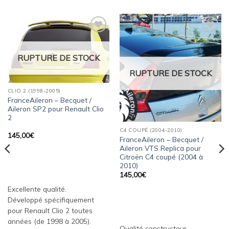
Ajouter
Ajouter
à la
à la
wishlist
wishlist
RUPTURE DE STOCK
RUPTURE DE STOCK
CLIO 2 (1998-2005)
FranceAileron – Becquet /
Aileron SP2 pour Renault Clio
2
C4 COUPÉ (2004-2010)
145,00
€
FranceAileron – Becquet /
Aileron VTS Replica pour
Citroën C4 coupé (2004 à
2010)
145,00
€
Excellente qualité.
Développé spécifiquement
pour Renault Clio 2 toutes
années (de 1998 à 2005).
Qualité constructeur.