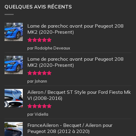
QUELQUES AVIS RÉCENTS
Lame de parechoc avant pour Peugeot 208
MK2 (2020-Present)
Note
5
sur
par Rodolphe Deveaux
5
Lame de parechoc avant pour Peugeot 208
MK2 (2020-Present)
Note
5
sur
par Johann
5
Aileron / Becquet ST Style pour Ford Fiesta Mk
VI (2008-2016)
Note
5
sur
par Vidiella
5
FranceAileron - Becquet / Aileron pour
Peugeot 208 (2012 à 2020)