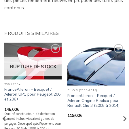
des pièces réellement neuves et proposer des tarifs plus
contenus.
PRODUITS SIMILAIRES
Ajouter
Ajouter
à la
à la
wishlist
wishlist
RUPTURE DE STOCK
206 / 206+
FranceAileron – Becquet /
CLIO 3 (2005-2014)
Aileron UP1 pour Peugeot 206
FranceAileron – Becquet /
et 206+
Aileron Origine Replica pour
Renault Clio 3 (2005 à 2014)
145,00
€
Qualité constructeur. Kit de fixation
119,00
€
complet inclus (visserie et guides de
perçage). Développé spécifiquement pour
Peugeot 206 (de 1998 à 2014).