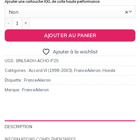
Ajouter une cartouche XXL de colle haute performance
Non
×
quantité de FranceAileron - Aileron / Becquet WRC pour Honda 
AJOUTER AU PANIER
Ajouter à la wishlist
UGS :
BNL5AOH-ACHO-P2S
Catégories :
Accord VI (1998-2003)
,
FranceAileron
,
Honda
Étiquette :
FranceAileron
Marque :
FranceAileron
DESCRIPTION
INFORMATIONS COMPLÉMENTAIRES