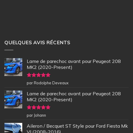
QUELQUES AVIS RÉCENTS
Lame de parechoc avant pour Peugeot 208
MK2 (2020-Present)
Note
5
sur
par Rodolphe Deveaux
5
Lame de parechoc avant pour Peugeot 208
MK2 (2020-Present)
Note
5
sur
par Johann
5
Aileron / Becquet ST Style pour Ford Fiesta Mk
VI (2008-2016)