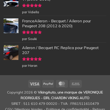
Note
5
sur
par Vidiella
5
FranceAileron - Becquet / Aileron pour
Peugeot 208 (2012 à 2020)
Note
5
sur
par Souiki
5
Aileron / Becquet RC Replica pour Peugeot
207
Note
5
sur
par Haran
5
Visa
PayPal
MasterCard
Bank
Transfer
Copyright 2026 ©
VikingAuto, une marque de VERONIQUE
RODRIGUES - EIRL CHARDIN VIKING AUTO
SIRET : 511 610 479 00020 - TVA : FR61511610479
CGV / Mentions légales
-
Politique de confidentialité
-
Retours