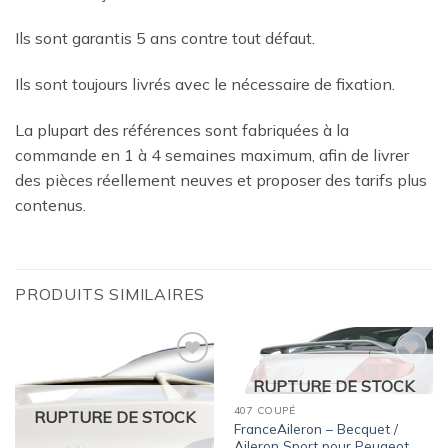
Ils sont garantis 5 ans contre tout défaut.
Ils sont toujours livrés avec le nécessaire de fixation.
La plupart des références sont fabriquées à la
commande en 1 à 4 semaines maximum, afin de livrer
des pièces réellement neuves et proposer des tarifs plus
contenus.
PRODUITS SIMILAIRES
Ajouter
Ajouter
RUPTURE DE STOCK
à la
à la
wishlist
wishlist
407 COUPÉ
RUPTURE DE STOCK
FranceAileron – Becquet /
Aileron Sport pour Peugeot