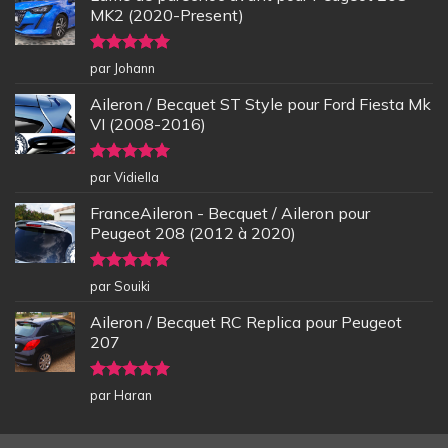
MK2 (2020-Present)
Note
5
sur
par Johann
5
Aileron / Becquet ST Style pour Ford Fiesta Mk
VI (2008-2016)
Note
5
sur
par Vidiella
5
FranceAileron - Becquet / Aileron pour
Peugeot 208 (2012 à 2020)
Note
5
sur
par Souiki
5
Aileron / Becquet RC Replica pour Peugeot
207
Note
5
sur
par Haran
5