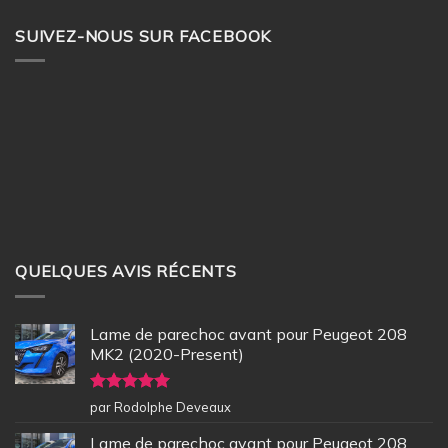
SUIVEZ-NOUS SUR FACEBOOK
QUELQUES AVIS RÉCENTS
Lame de parechoc avant pour Peugeot 208
MK2 (2020-Present)
Note
5
sur
par Rodolphe Deveaux
5
Lame de parechoc avant pour Peugeot 208