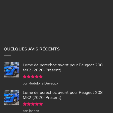
QUELQUES AVIS RÉCENTS
Lame de parechoc avant pour Peugeot 208
MK2 (2020-Present)
Note
5
sur
par Rodolphe Deveaux
5
Lame de parechoc avant pour Peugeot 208
MK2 (2020-Present)
Note
5
sur
par Johann