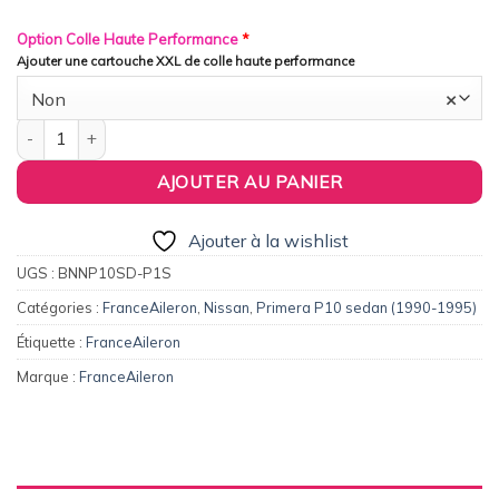
Option Colle Haute Performance
*
Ajouter une cartouche XXL de colle haute performance
Non
×
quantité de FranceAileron - Becquet / Aileron Origine Replica 
AJOUTER AU PANIER
Ajouter à la wishlist
UGS :
BNNP10SD-P1S
Catégories :
FranceAileron
,
Nissan
,
Primera P10 sedan (1990-1995)
Étiquette :
FranceAileron
Marque :
FranceAileron