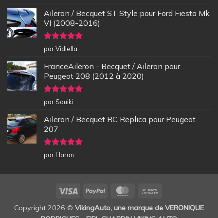
5
Aileron / Becquet ST Style pour Ford Fiesta Mk
VI (2008-2016)
Note
5
sur
par Vidiella
5
FranceAileron - Becquet / Aileron pour
Peugeot 208 (2012 à 2020)
Note
5
sur
par Souiki
5
Aileron / Becquet RC Replica pour Peugeot
207
Note
5
sur
par Haran
5
Visa
PayPal
MasterCard
Bank
Transfer
Copyright 2026 ©
VikingAuto, une marque de VERONIQUE