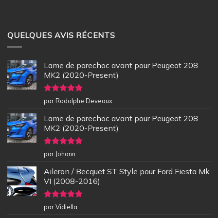
QUELQUES AVIS RÉCENTS
Lame de parechoc avant pour Peugeot 208
MK2 (2020-Present)
Note
5
sur
par Rodolphe Deveaux
5
Lame de parechoc avant pour Peugeot 208
MK2 (2020-Present)
Note
5
sur
par Johann
5
Aileron / Becquet ST Style pour Ford Fiesta Mk
VI (2008-2016)
Note
5
sur
par Vidiella
5