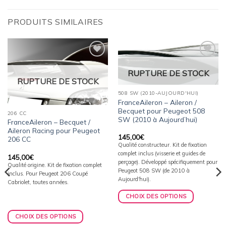
PRODUITS SIMILAIRES
Ajouter
Ajouter
à la
à la
RUPTURE DE STOCK
wishlist
wishlist
RUPTURE DE STOCK
508 SW (2010-AUJOURD'HUI)
FranceAileron – Aileron /
Becquet pour Peugeot 508
206 CC
SW (2010 à Aujourd’hui)
FranceAileron – Becquet /
Aileron Racing pour Peugeot
145,00
€
206 CC
Qualité constructeur. Kit de fixation
complet inclus (visserie et guides de
145,00
€
perçage). Développé spécifiquement pour
Qualité origine. Kit de fixation complet
Peugeot 508 SW (de 2010 à
inclus. Pour Peugeot 206 Coupé
Aujourd'hui).
Cabriolet, toutes années.
CHOIX DES OPTIONS
CHOIX DES OPTIONS