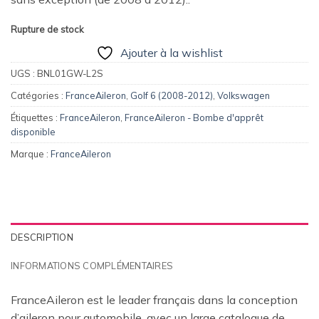
Rupture de stock
Ajouter à la wishlist
UGS :
BNL01GW-L2S
Catégories :
FranceAileron
,
Golf 6 (2008-2012)
,
Volkswagen
Étiquettes :
FranceAileron
,
FranceAileron - Bombe d'apprêt
disponible
Marque :
FranceAileron
DESCRIPTION
INFORMATIONS COMPLÉMENTAIRES
FranceAileron est le leader français dans la conception
d’aileron pour automobile, avec un large catalogue de