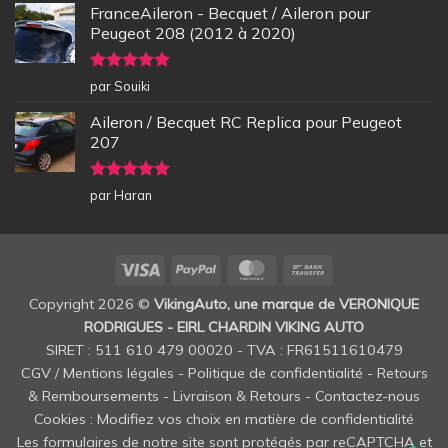
FranceAileron - Becquet / Aileron pour
Peugeot 208 (2012 à 2020)
Note
5
sur
par Souiki
5
Aileron / Becquet RC Replica pour Peugeot
207
Note
5
sur
par Haran
5
Visa
PayPal
MasterCard
Bank
Transfer
Copyright 2026 ©
VikingAuto, une marque de VERONIQUE
RODRIGUES - EIRL CHARDIN VIKING AUTO
SIRET : 511 610 479 00020 - TVA : FR61511610479
CGV / Mentions légales
-
Politique de confidentialité
-
Retours
& Remboursements
-
Livraison & Retours
-
Contactez-nous
Cookies : Modifiez vos choix en matière de confidentialité
Les formulaires de notre site sont protégés par reCAPTCHA et