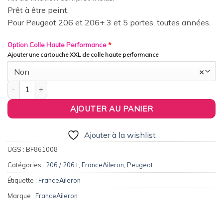
Prêt à être peint.
Pour Peugeot 206 et 206+ 3 et 5 portes, toutes années.
Option Colle Haute Performance
*
Ajouter une cartouche XXL de colle haute performance
Non
×
quantité de FranceAileron - Becquet / Aileron V4 pour Peugeot 
AJOUTER AU PANIER
Ajouter à la wishlist
UGS :
BF861008
Catégories :
206 / 206+
,
FranceAileron
,
Peugeot
Étiquette :
FranceAileron
Marque :
FranceAileron