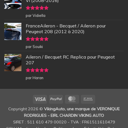
VI (2008-2016)
Note
5
sur
par Vidiella
5
FranceAileron - Becquet / Aileron pour
Peugeot 208 (2012 à 2020)
Note
5
sur
par Souiki
5
Aileron / Becquet RC Replica pour Peugeot
207
Note
5
sur
par Haran
5
Visa
PayPal
MasterCard
Bank
Transfer
Copyright 2026 ©
VikingAuto, une marque de VERONIQUE
RODRIGUES - EIRL CHARDIN VIKING AUTO
SIRET : 511 610 479 00020 - TVA : FR61511610479