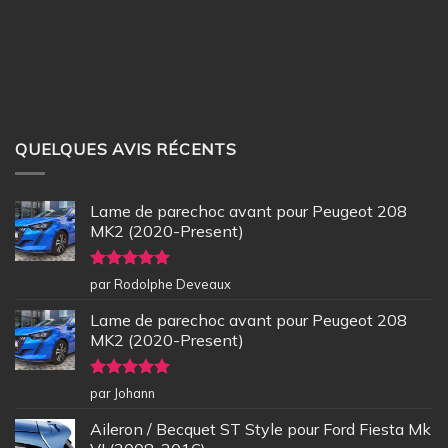
QUELQUES AVIS RÉCENTS
Lame de parechoc avant pour Peugeot 208
MK2 (2020-Present)
Note
5
sur
par Rodolphe Deveaux
5
Lame de parechoc avant pour Peugeot 208
MK2 (2020-Present)
Note
5
sur
par Johann
5
Aileron / Becquet ST Style pour Ford Fiesta Mk