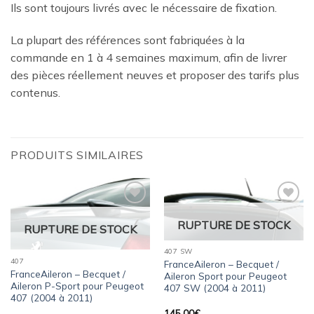
Ils sont toujours livrés avec le nécessaire de fixation.
La plupart des références sont fabriquées à la
commande en 1 à 4 semaines maximum, afin de livrer
des pièces réellement neuves et proposer des tarifs plus
contenus.
PRODUITS SIMILAIRES
Ajouter
Ajouter
à la
à la
RUPTURE DE STOCK
RUPTURE DE STOCK
wishlist
wishlist
407 SW
407
FranceAileron – Becquet /
FranceAileron – Becquet /
Aileron Sport pour Peugeot
Aileron P-Sport pour Peugeot
407 SW (2004 à 2011)
407 (2004 à 2011)
145,00
€