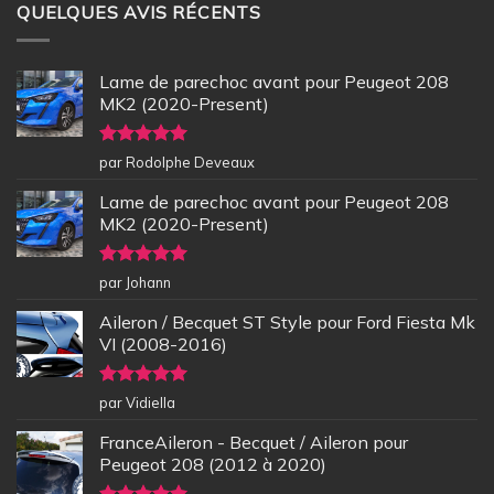
QUELQUES AVIS RÉCENTS
Lame de parechoc avant pour Peugeot 208
MK2 (2020-Present)
Note
5
sur
par Rodolphe Deveaux
5
Lame de parechoc avant pour Peugeot 208
MK2 (2020-Present)
Note
5
sur
par Johann
5
Aileron / Becquet ST Style pour Ford Fiesta Mk
VI (2008-2016)
Note
5
sur
par Vidiella
5
FranceAileron - Becquet / Aileron pour
Peugeot 208 (2012 à 2020)