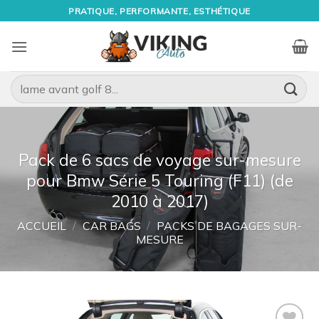
Passer
PRATIQUE, PERFORMANTE, ESTHÉTIQUE
au
contenu
Recherche
pour :
Pack de 6 sacs de voyage sur-mesure
pour Bmw Série 5 Touring (F11) (de
2010 à 2017)
ACCUEIL
/
CAR BAGS
/
PACKS DE BAGAGES SUR-
MESURE