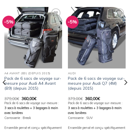
-5%
-5%
Ajouter
Ajouter
à la
à la
wishlist
wishlist
A4 AVANT (B9) (DEPUIS 2015)
AUDI
Pack de 6 sacs de voyage sur-
Pack de 6 sacs de voyage sur-
mesure pour Audi A4 Avant
mesure pour Audi Q7 (4M)
(B9) (depuis 2015)
(depuis 2015)
Le
Le
Le
Le
379,00
€
360,00
€
379,00
€
360,00
€
prix
prix
prix
prix
Pack de 6 sacs de voyage sur-mesure :
Pack de 6 sacs de voyage sur-mesure :
initial
actuel
initial
actuel
3 sacs à roulettes + 3 bagages à main
3 sacs à roulettes + 3 bagages à main
était :
est :
était :
est :
379,00€.
360,00€.
379,00€.
360,00€.
avec lanières
avec lanières
Carrosserie : Break
Carrosserie : SUV
Ensemble pensé et conçu spécifiquement
Ensemble pensé et conçu spécifiquement