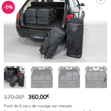
-5%
Ajouter
à la
wishlist
Le
Le
379,00
€
360,00
€
prix
prix
Pack de 6 sacs de voyage sur-mesure :
initial
actuel