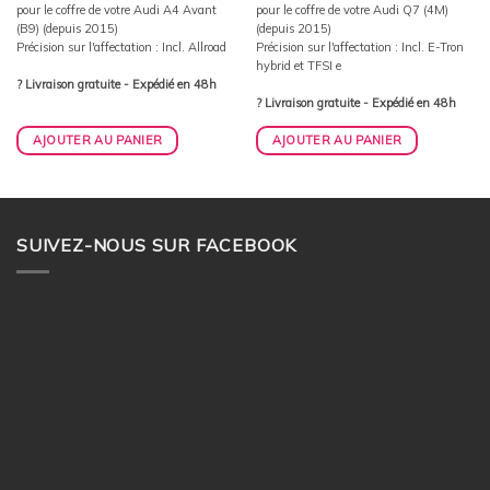
pour le coffre de votre Audi A4 Avant
pour le coffre de votre Audi Q7 (4M)
(B9) (depuis 2015)
(depuis 2015)
Précision sur l'affectation : Incl. Allroad
Précision sur l'affectation : Incl. E-Tron
hybrid et TFSI e
? Livraison gratuite - Expédié en 48h
? Livraison gratuite - Expédié en 48h
AJOUTER AU PANIER
AJOUTER AU PANIER
SUIVEZ-NOUS SUR FACEBOOK