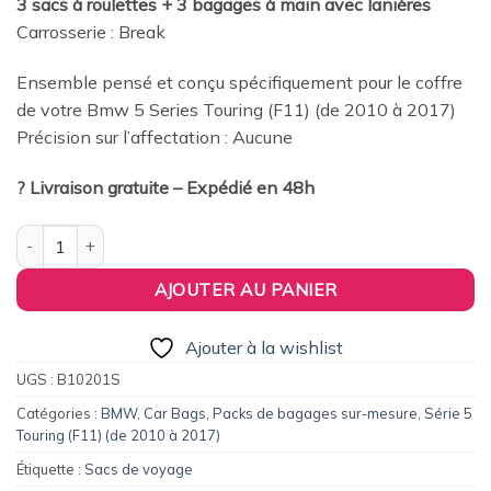
3 sacs à roulettes + 3 bagages à main avec lanières
était :
est :
Carrosserie : Break
379,00€.
360,00€.
Ensemble pensé et conçu spécifiquement pour le coffre
de votre Bmw 5 Series Touring (F11) (de 2010 à 2017)
Précision sur l’affectation : Aucune
? Livraison gratuite – Expédié en 48h
quantité de Pack de 6 sacs de voyage sur-mesure pour Bmw Sér
AJOUTER AU PANIER
Ajouter à la wishlist
UGS :
B10201S
Catégories :
BMW
,
Car Bags
,
Packs de bagages sur-mesure
,
Série 5
Touring (F11) (de 2010 à 2017)
Étiquette :
Sacs de voyage