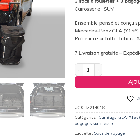
3 sacs à roulettes + 3 bagag
était :
es
wishlist
Carrosserie : SUV
379,00€.
36
Ensemble pensé et conçu spé
Mercedes-Benz GLA (X156) 
Précision sur l’affectation :
? Livraison gratuite – Expéd
quantité de Pack de 6 sacs d
AJO
A
UGS :
M21401S
Catégories :
Car Bags
,
GLA (X156)
bagages sur-mesure
Étiquette :
Sacs de voyage