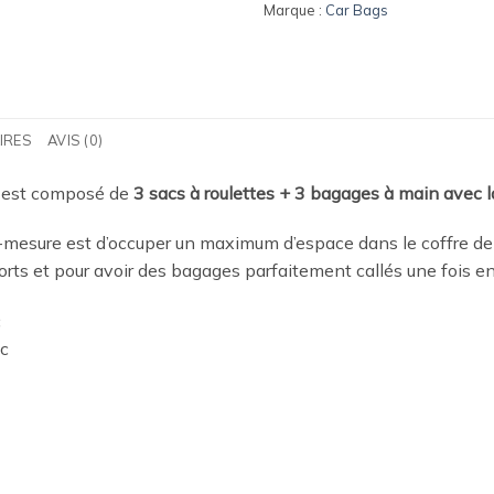
Marque :
Car Bags
IRES
AVIS (0)
est composé de
3 sacs à roulettes + 3 bagages à main avec l
mesure est d’occuper un maximum d’espace dans le coffre de
morts et pour avoir des bagages parfaitement callés une fois e
c
ac