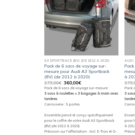
wishlist
wishlist
DE 2001 À 2004)
A3 SPORTBACK (8V) (DE 2012 À 2020)
AUDI
e voyage sur-
Pack de 6 sacs de voyage sur-
Pack
 A4 Cabriolet (B6)
mesure pour Audi A3 Sportback
mesu
(8V) (de 2012 à 2020)
à 20
Le
Le
Le
€
379,00
€
360,00
€
379,
prix
prix
prix
yage sur-mesure :
Pack de 6 sacs de voyage sur-mesure :
Pack 
actuel
initial
actuel
 3 bagages à main avec
3 sacs à roulettes + 3 bagages à main avec
3 sac
est :
était :
est :
lanières
lanièr
.
360,00€.
379,00€.
360,00€.
t
Carrosserie : 5 portes
Carros
onçu spécifiquement
Ensemble pensé et conçu spécifiquement
Ensem
re Audi A4 Cabriolet
pour le coffre de votre Audi A3 Sportback
pour l
(8V) (de 2012 à 2020)
à 201
ation : Lorsque la
Précision sur l'affectation : Incl. E-Tron et G-
Précis