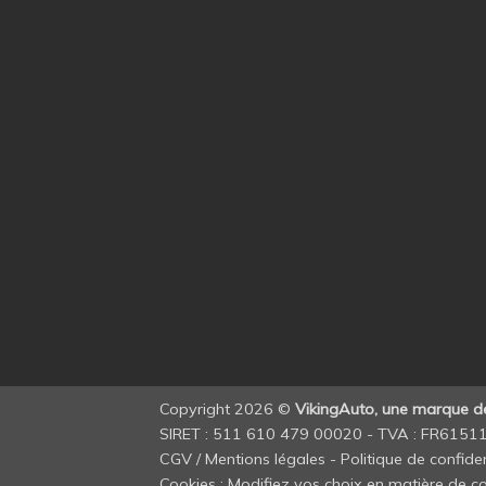
Copyright 2026 ©
VikingAuto, une marque 
SIRET : 511 610 479 00020 - TVA : FR615
CGV / Mentions légales
-
Politique de confiden
Cookies : Modifiez vos choix en matière de co