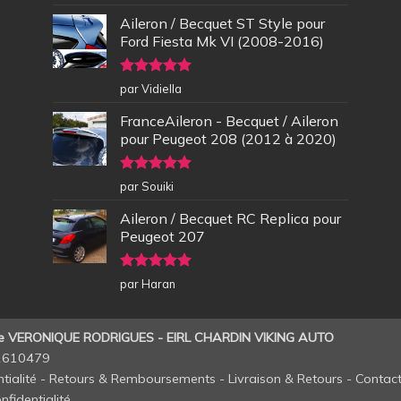
5
Aileron / Becquet ST Style pour
Ford Fiesta Mk VI (2008-2016)
Note
5
sur
par Vidiella
5
FranceAileron - Becquet / Aileron
pour Peugeot 208 (2012 à 2020)
Note
5
sur
par Souiki
5
Aileron / Becquet RC Replica pour
Peugeot 207
Note
5
sur
par Haran
5
de VERONIQUE RODRIGUES - EIRL CHARDIN VIKING AUTO
11610479
tialité
-
Retours & Remboursements
-
Livraison & Retours
-
Contac
nfidentialité