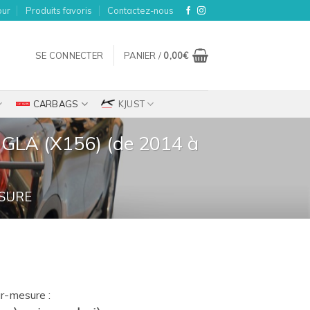
our
Produits favoris
Contactez-nous
SE CONNECTER
PANIER /
0,00
€
CARBAGS
KJUST
 GLA (X156) (de 2014 à
SURE
ix
r-mesure :
tuel