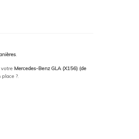
anières
.
 votre
Mercedes-Benz GLA (X156) (de
n place
?.