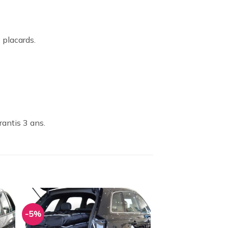
 placards.
rantis 3 ans.
-5%
ter
Ajouter
a
à la