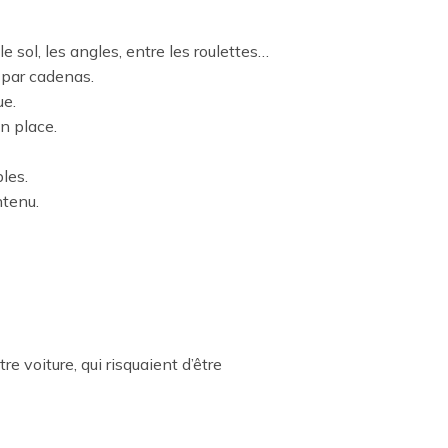
 sol, les angles, entre les roulettes…
e par cadenas.
ue.
n place.
les.
ntenu.
 voiture, qui risquaient d’être