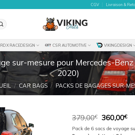
CGV
Livraison & Ret
RDX RACEDESIGN
CSR AUTOMOTIVE
VIKINGDESIGN
age sur-mesure pour Mercedes-Benz
2020)
UEIL
/
CAR BAGS
/
PACKS DE BAGAGES SUR-ME
Le
Le
379,00
€
360,00
€
prix
pr
Ajouter
Pack de 6 sacs de voyage su
initial
ac
à la