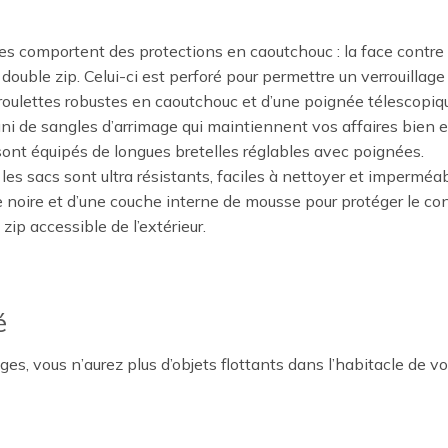
s comportent des protections en caoutchouc : la face contre le
double zip. Celui-ci est perforé pour permettre un verrouillag
roulettes robustes en caoutchouc et d’une poignée télescopiq
uni de sangles d’arrimage qui maintiennent vos affaires bien e
sont équipés de longues bretelles réglables avec poignées.
les sacs sont ultra résistants, faciles à nettoyer et imperméab
e noire et d’une couche interne de mousse pour protéger le co
ip accessible de l’extérieur.
é
 vous n’aurez plus d’objets flottants dans l’habitacle de votre