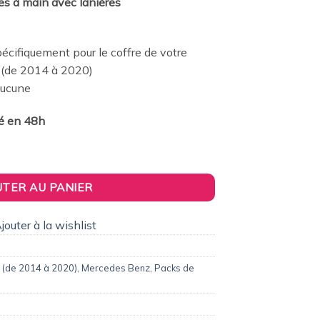
es à main avec lanières
t :
0,00€.
cifiquement pour le coffre de votre
(de 2014 à 2020)
 Aucune
ié en 48h
e voyage sur-mesure pour Mercedes-Benz GLA (X156) (de 2014 à 2
UTER AU PANIER
jouter à la wishlist
 (de 2014 à 2020)
,
Mercedes Benz
,
Packs de