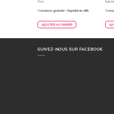
sacs à roulettes et 1
Tron
hybri
gent dans le coffre
? Livraison gratuite - Expédié en 48h
? Livr
- Expédié en 48h
IER
AJOUTER AU PANIER
AJ
SUIVEZ-NOUS SUR FACEBOOK