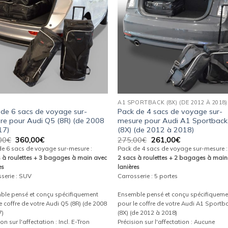
wishlist
wishl
A1 SPORTBACK (8X) (DE 2012 À 2018)
 de 6 sacs de voyage sur-
Pack de 4 sacs de voyage sur-
re pour Audi Q5 (8R) (de 2008
mesure pour Audi A1 Sportback
17)
(8X) (de 2012 à 2018)
Le
Le
Le
Le
00
€
360,00
€
275,00
€
261,00
€
prix
prix
prix
prix
de 6 sacs de voyage sur-mesure :
Pack de 4 sacs de voyage sur-mesure :
initial
actuel
initial
actuel
s à roulettes + 3 bagages à main avec
2 sacs à roulettes + 2 bagages à main
était :
est :
était :
est :
es
lanières
379,00€.
360,00€.
275,00€.
261,00€.
serie : SUV
Carrosserie : 5 portes
ble pensé et conçu spécifiquement
Ensemble pensé et conçu spécifiqueme
e coffre de votre Audi Q5 (8R) (de 2008
pour le coffre de votre Audi A1 Sportb
7)
(8X) (de 2012 à 2018)
ion sur l'affectation : Incl. E-Tron
Précision sur l'affectation : Aucune