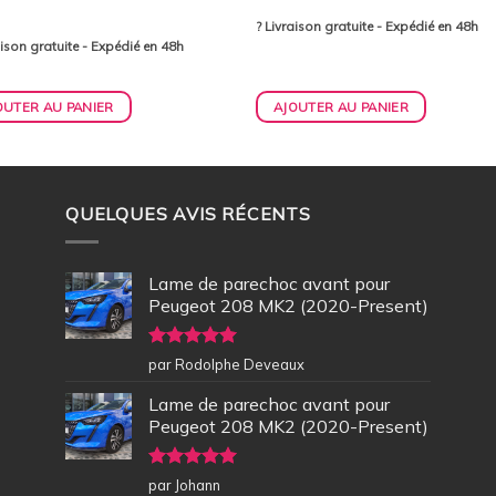
d
? Livraison gratuite - Expédié en 48h
aison gratuite - Expédié en 48h
OUTER AU PANIER
AJOUTER AU PANIER
QUELQUES AVIS RÉCENTS
Lame de parechoc avant pour
Peugeot 208 MK2 (2020-Present)
Note
5
sur
par Rodolphe Deveaux
5
Lame de parechoc avant pour
Peugeot 208 MK2 (2020-Present)
Note
5
sur
par Johann