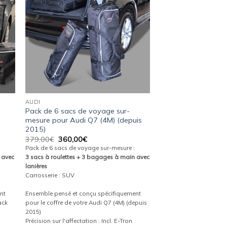
ist
wishlist
AUDI
Pack de 6 sacs de voyage sur-
mesure pour Audi Q7 (4M) (depuis
2015)
Le
Le
379,00
€
360,00
€
prix
prix
Pack de 6 sacs de voyage sur-mesure :
initial
actuel
 avec
3 sacs à roulettes + 3 bagages à main avec
était :
est :
lanières
379,00€.
360,00€.
Carrosserie : SUV
nt
Ensemble pensé et conçu spécifiquement
ack
pour le coffre de votre Audi Q7 (4M) (depuis
2015)
Précision sur l'affectation : Incl. E-Tron