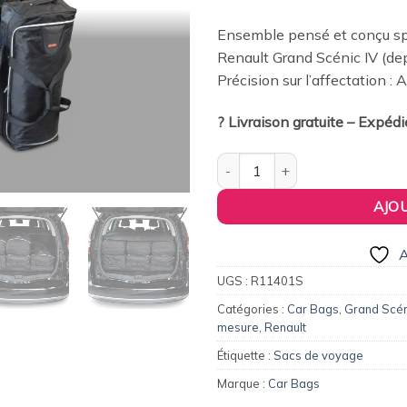
379,00€.
36
Ensemble pensé et conçu spé
Renault Grand Scénic IV (de
Précision sur l’affectation :
? Livraison gratuite – Expéd
quantité de Pack de 6 sacs de 
AJO
A
UGS :
R11401S
Catégories :
Car Bags
,
Grand Scén
mesure
,
Renault
Étiquette :
Sacs de voyage
Marque :
Car Bags