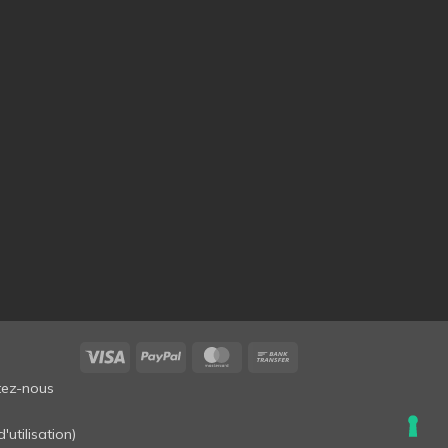
Visa
PayPal
MasterCard
Bank
Transfer
tez-nous
'utilisation
)