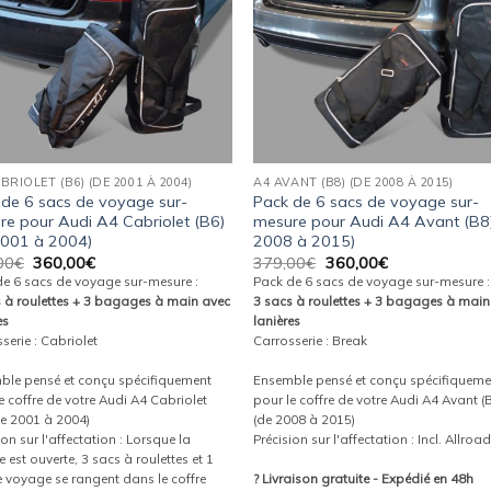
BRIOLET (B6) (DE 2001 À 2004)
A4 AVANT (B8) (DE 2008 À 2015)
 de 6 sacs de voyage sur-
Pack de 6 sacs de voyage sur-
re pour Audi A4 Cabriolet (B6)
mesure pour Audi A4 Avant (B8
2001 à 2004)
2008 à 2015)
Le
Le
Le
Le
00
€
360,00
€
379,00
€
360,00
€
prix
prix
prix
prix
de 6 sacs de voyage sur-mesure :
Pack de 6 sacs de voyage sur-mesure :
initial
actuel
initial
actuel
s à roulettes + 3 bagages à main avec
3 sacs à roulettes + 3 bagages à main
était :
est :
était :
est :
es
lanières
379,00€.
360,00€.
379,00€.
360,00€.
serie : Cabriolet
Carrosserie : Break
ble pensé et conçu spécifiquement
Ensemble pensé et conçu spécifiqueme
e coffre de votre Audi A4 Cabriolet
pour le coffre de votre Audi A4 Avant (
de 2001 à 2004)
(de 2008 à 2015)
ion sur l'affectation : Lorsque la
Précision sur l'affectation : Incl. Allroa
 est ouverte, 3 sacs à roulettes et 1
 voyage se rangent dans le coffre
? Livraison gratuite - Expédié en 48h