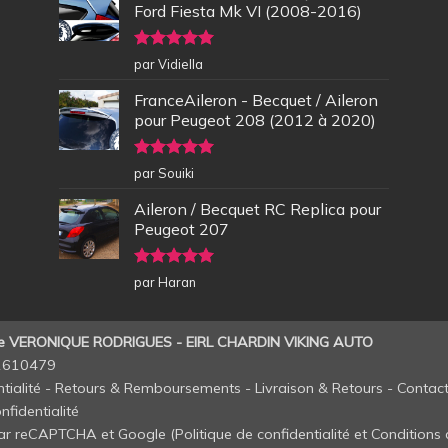
Ford Fiesta Mk VI (2008-2016)
Note
5
sur
par Vidiella
5
FranceAileron - Becquet / Aileron
pour Peugeot 208 (2012 à 2020)
Note
5
sur
par Souiki
5
Aileron / Becquet RC Replica pour
Peugeot 207
Note
5
sur
par Haran
5
de VERONIQUE RODRIGUES - EIRL CHARDIN VIKING AUTO
11610479
tialité
-
Retours & Remboursements
-
Livraison & Retours
-
Contac
nfidentialité
 par reCAPTCHA et Google (
Politique de confidentialité
et
Conditions d