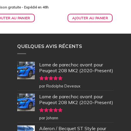
aison gratuite - Expédié en 48h
OUTER AU PANIER
AJOUTER AU PANIER
QUELQUES AVIS RÉCENTS
Lame de parechoc avant pour
Peugeot 208 MK2 (2020-Present)
Note
5
sur
par Rodolphe Deveaux
5
Lame de parechoc avant pour
Peugeot 208 MK2 (2020-Present)
Note
5
sur
par Johann
5
Aileron / Becquet ST Style pour