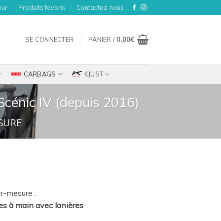
our
Produits favoris
Contactez-nous
SE CONNECTER
PANIER /
0,00
€
CARBAGS
KJUST
cénic IV (depuis 2016)
SURE
ix
r-mesure :
tuel
es à main avec lanières
t :