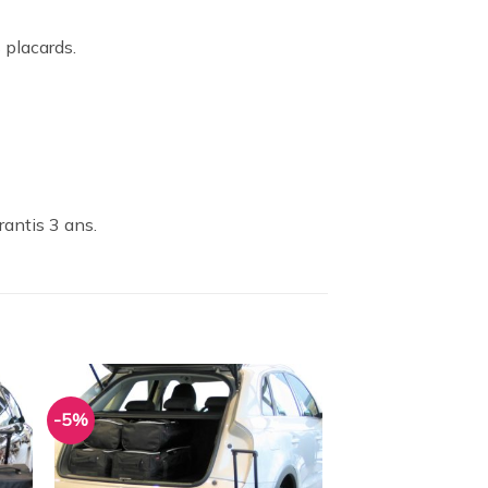
 placards.
rantis 3 ans.
-5%
ter
Ajouter
a
à la
ist
wishlist