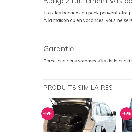
Rangez facilement vos b
Tous les bagages du pack peuvent être pl
À la maison ou en vacances, vous ne ser
Garantie
Parce-que nous sommes sûrs de la qualité
PRODUITS SIMILAIRES
-5%
-5%
Ajouter
Ajouter
à la
à la
wishlist
wishlist