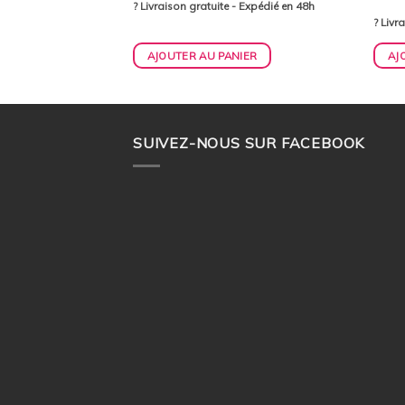
? Livraison gratuite - Expédié en 48h
? Livr
IER
AJOUTER AU PANIER
AJ
SUIVEZ-NOUS SUR FACEBOOK