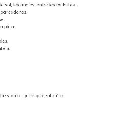
 sol, les angles, entre les roulettes…
e par cadenas.
ue.
n place.
les.
ntenu.
 voiture, qui risquaient d’être