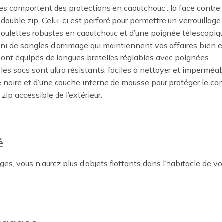
s comportent des protections en caoutchouc : la face contre le
double zip. Celui-ci est perforé pour permettre un verrouillag
roulettes robustes en caoutchouc et d’une poignée télescopiq
uni de sangles d’arrimage qui maintiennent vos affaires bien e
sont équipés de longues bretelles réglables avec poignées.
les sacs sont ultra résistants, faciles à nettoyer et imperméab
e noire et d’une couche interne de mousse pour protéger le co
ip accessible de l’extérieur.
é
 vous n’aurez plus d’objets flottants dans l’habitacle de votre