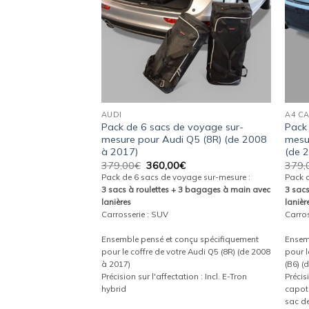
AUDI
A4 CA
e voyage sur-
Pack de 6 sacs de voyage sur-
Pack
 TT Roadster (8J)
mesure pour Audi Q5 (8R) (de 2008
mesu
à 2017)
(de 
Le
Le
Le
€
379,00
€
360,00
€
379,
prix
prix
prix
yage sur-mesure :
Pack de 6 sacs de voyage sur-mesure :
Pack 
actuel
initial
actuel
3 sacs à roulettes + 3 bagages à main avec
3 sac
est :
était :
est :
t
lanières
lanièr
.
284,00€.
379,00€.
360,00€.
Carrosserie : SUV
Carros
onçu spécifiquement
e Audi TT Roadster (8J)
Ensemble pensé et conçu spécifiquement
Ensem
pour le coffre de votre Audi Q5 (8R) (de 2008
pour l
ation : Aucune
à 2017)
(B6) (
Précision sur l'affectation : Incl. E-Tron
Précis
- Expédié en 48h
hybrid
capote
sac de