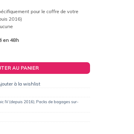
0,00€.
cifiquement pour le coffre de votre
puis 2016)
 Aucune
ié en 48h
voyage sur-mesure pour Renault Grand Scénic IV (depuis 2016)
UTER AU PANIER
jouter à la wishlist
ic IV (depuis 2016)
,
Packs de bagages sur-