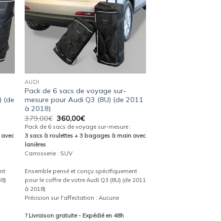
AUDI
Pack de 6 sacs de voyage sur-
) (de
mesure pour Audi Q3 (8U) (de 2011
à 2018)
Le
Le
379,00
€
360,00
€
prix
prix
Pack de 6 sacs de voyage sur-mesure :
initial
actuel
 avec
3 sacs à roulettes + 3 bagages à main avec
était :
est :
lanières
379,00€.
360,00€.
Carrosserie : SUV
nt
Ensemble pensé et conçu spécifiquement
B8)
pour le coffre de votre Audi Q3 (8U) (de 2011
à 2018)
d
Précision sur l'affectation : Aucune
? Livraison gratuite - Expédié en 48h