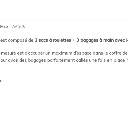
IRES
AVIS (0)
est composé de
3 sacs à roulettes + 3 bagages à main avec l
mesure est d’occuper un maximum d’espace dans le coffre de
 pour avoir des bagages parfaitement callés une fois en place
?
c
ac