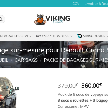
CGV
Livraison & Ret
RDX RACEDESIGN
CSR AUTOMOTIVE
VIKINGDESIGN
age sur-mesure pour Renault Grand S
UEIL
/
CAR BAGS
/
PACKS DE BAGAGES SUR-ME
Le
Le
379,00
€
360,00
€
prix
pr
Ajouter
Pack de 6 sacs de voyage su
initial
ac
à la
3 sacs à roulettes + 3 bagag
était :
es
wishlist
Carrosserie : MPV