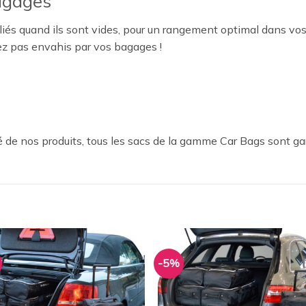
agages
iés quand ils sont vides, pour un rangement optimal dans vos
ez pas envahis par vos bagages !
 de nos produits, tous les sacs de la gamme Car Bags sont ga
-5%
Ajouter
Ajou
à la
à l
wishlist
wishl