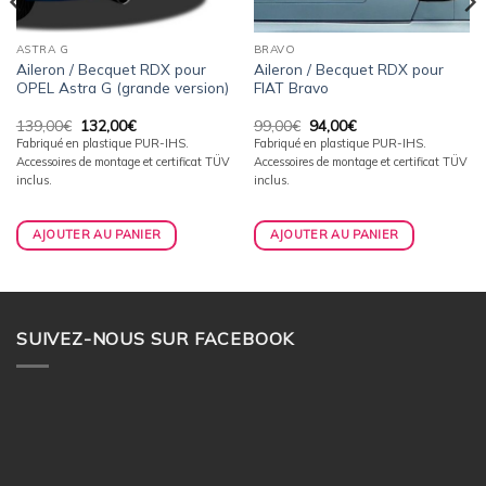
ASTRA G
BRAVO
Aileron / Becquet RDX pour
Aileron / Becquet RDX pour
OPEL Astra G (grande version)
FIAT Bravo
Le
Le
Le
Le
139,00
€
132,00
€
99,00
€
94,00
€
prix
prix
prix
prix
Fabriqué en plastique PUR-IHS.
Fabriqué en plastique PUR-IHS.
initial
actuel
initial
actuel
Accessoires de montage et certificat TÜV
Accessoires de montage et certificat TÜV
était :
est :
était :
est :
139,00€.
132,00€.
99,00€.
94,00€.
inclus.
inclus.
AJOUTER AU PANIER
AJOUTER AU PANIER
SUIVEZ-NOUS SUR FACEBOOK