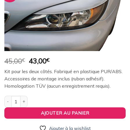
à la
wishlist
Le
Le
45,00
€
43,00
€
prix
prix
Kit pour les deux côtés. Fabriqué en plastique PUR/ABS.
initial
actuel
Accessoires de montage inclus (ruban adhésif).
était :
est :
Homologation TÜV (aucun enregistrement requis).
45,00€.
43,00€.
quantité de paupières de phares (la paire) RDX pour NISSAN P
AJOUTER AU PANIER
Ajouter à la wishlist