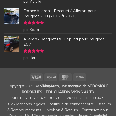
Note
5
sur
par Vidiella
5
FranceAileron - Becquet / Aileron pour
Peugeot 208 (2012 à 2020)
Note
5
sur
par Souiki
5
Aileron / Becquet RC Replica pour Peugeot
207
Note
5
sur
par Haran
5
Visa
PayPal
MasterCard
Bank
Transfer
Copyright 2026 ©
VikingAuto, une marque de VERONIQUE
RODRIGUES - EIRL CHARDIN VIKING AUTO
SIRET : 511 610 479 00020 - TVA : FR61511610479
CGV / Mentions légales
-
Politique de confidentialité
-
Retours
& Remboursements
-
Livraison & Retours
-
Contactez-nous
Cookies : Modifiez vos choix en matière de confidentialité