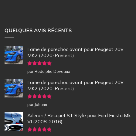
QUELQUES AVIS RÉCENTS
Lame de parechoc avant pour Peugeot 208
MK2 (2020-Present)
Note
5
sur
par Rodolphe Deveaux
5
Lame de parechoc avant pour Peugeot 208
MK2 (2020-Present)
Note
5
sur
par Johann
5
Aileron / Becquet ST Style pour Ford Fiesta Mk
VI (2008-2016)