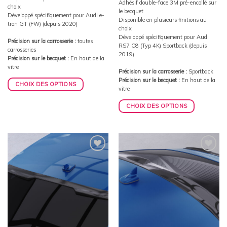
Adhésif double-face 3M pré-encollé sur
choix
le becquet
Développé spécifiquement pour Audi e-
Disponible en plusieurs finitions au
tron GT (FW) (depuis 2020)
choix
Développé spécifiquement pour Audi
Précision sur la carrosserie :
toutes
RS7 C8 (Typ 4K) Sportback (depuis
carrosseries
2019)
Précision sur le becquet :
En haut de la
vitre
Précision sur la carrosserie :
Sportback
Précision sur le becquet :
En haut de la
CHOIX DES OPTIONS
vitre
CHOIX DES OPTIONS
Ajouter
Ajouter
à la
à la
wishlist
wishlist