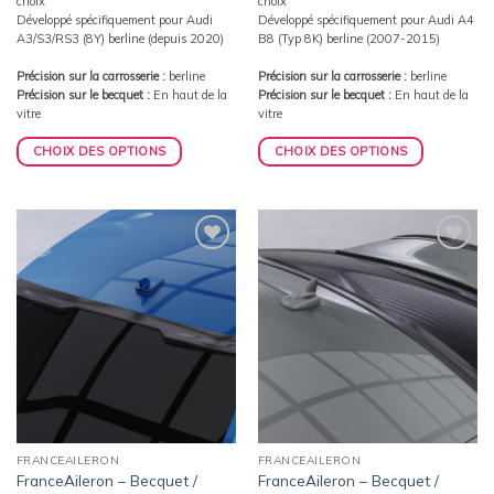
choix
choix
Développé spécifiquement pour Audi
Développé spécifiquement pour Audi A4
A3/S3/RS3 (8Y) berline (depuis 2020)
B8 (Typ 8K) berline (2007-2015)
Précision sur la carrosserie :
berline
Précision sur la carrosserie :
berline
Précision sur le becquet :
En haut de la
Précision sur le becquet :
En haut de la
vitre
vitre
CHOIX DES OPTIONS
CHOIX DES OPTIONS
Ajouter
Ajouter
à la
à la
wishlist
wishlist
FRANCEAILERON
FRANCEAILERON
FranceAileron – Becquet /
FranceAileron – Becquet /