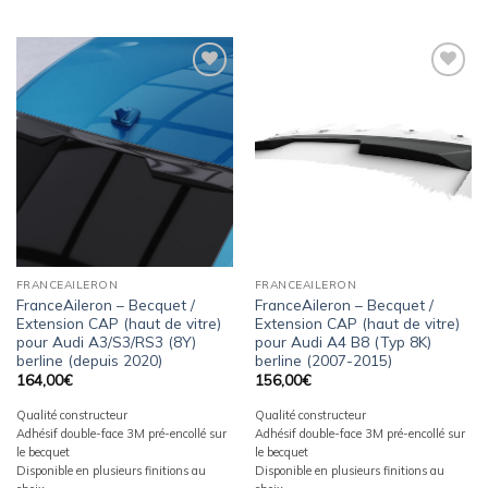
Ajouter
Ajouter
à la
à la
wishlist
wishlist
FRANCEAILERON
FRANCEAILERON
FranceAileron – Becquet /
FranceAileron – Becquet /
Extension CAP (haut de vitre)
Extension CAP (haut de vitre)
pour Audi A3/S3/RS3 (8Y)
pour Audi A4 B8 (Typ 8K)
berline (depuis 2020)
berline (2007-2015)
164,00
€
156,00
€
Qualité constructeur
Qualité constructeur
Adhésif double-face 3M pré-encollé sur
Adhésif double-face 3M pré-encollé sur
le becquet
le becquet
Disponible en plusieurs finitions au
Disponible en plusieurs finitions au