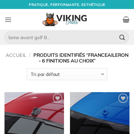
Passer
PRATIQUE, PERFORMANTE, ESTHÉTIQUE
au
contenu
Recherche
pour :
ACCUEIL
/
PRODUITS IDENTIFIÉS “FRANCEAILERON
- 6 FINITIONS AU CHOIX”
Ajouter
Ajouter
à la
à la
wishlist
wishlist