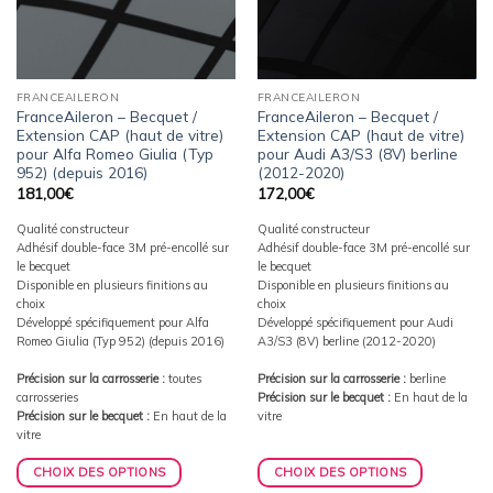
FRANCEAILERON
FRANCEAILERON
FranceAileron – Becquet /
FranceAileron – Becquet /
Extension CAP (haut de vitre)
Extension CAP (haut de vitre)
pour Alfa Romeo Giulia (Typ
pour Audi A3/S3 (8V) berline
952) (depuis 2016)
(2012-2020)
181,00
€
172,00
€
Qualité constructeur
Qualité constructeur
Adhésif double-face 3M pré-encollé sur
Adhésif double-face 3M pré-encollé sur
le becquet
le becquet
Disponible en plusieurs finitions au
Disponible en plusieurs finitions au
choix
choix
Développé spécifiquement pour Alfa
Développé spécifiquement pour Audi
Romeo Giulia (Typ 952) (depuis 2016)
A3/S3 (8V) berline (2012-2020)
Précision sur la carrosserie :
toutes
Précision sur la carrosserie :
berline
carrosseries
Précision sur le becquet :
En haut de la
Précision sur le becquet :
En haut de la
vitre
vitre
CHOIX DES OPTIONS
CHOIX DES OPTIONS