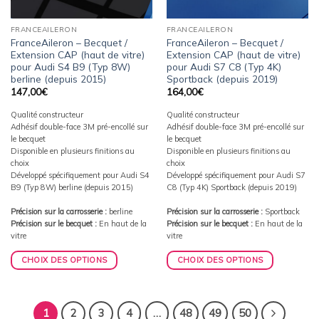
FRANCEAILERON
FRANCEAILERON
FranceAileron – Becquet /
FranceAileron – Becquet /
Extension CAP (haut de vitre)
Extension CAP (haut de vitre)
pour Audi S4 B9 (Typ 8W)
pour Audi S7 C8 (Typ 4K)
berline (depuis 2015)
Sportback (depuis 2019)
147,00
€
164,00
€
Qualité constructeur
Qualité constructeur
Adhésif double-face 3M pré-encollé sur
Adhésif double-face 3M pré-encollé sur
le becquet
le becquet
Disponible en plusieurs finitions au
Disponible en plusieurs finitions au
choix
choix
Développé spécifiquement pour Audi S4
Développé spécifiquement pour Audi S7
B9 (Typ 8W) berline (depuis 2015)
C8 (Typ 4K) Sportback (depuis 2019)
Précision sur la carrosserie :
berline
Précision sur la carrosserie :
Sportback
Précision sur le becquet :
En haut de la
Précision sur le becquet :
En haut de la
vitre
vitre
CHOIX DES OPTIONS
CHOIX DES OPTIONS
1
2
3
4
…
48
49
50