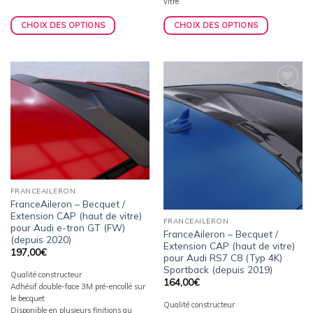
vitre
CHOIX DES OPTIONS
CHOIX DES OPTIONS
Ajouter
Ajouter
à la
à la
wishlist
wishlist
FRANCEAILERON
FranceAileron – Becquet /
Extension CAP (haut de vitre)
FRANCEAILERON
pour Audi e-tron GT (FW)
FranceAileron – Becquet /
(depuis 2020)
Extension CAP (haut de vitre)
197,00
€
pour Audi RS7 C8 (Typ 4K)
Sportback (depuis 2019)
Qualité constructeur
164,00
€
Adhésif double-face 3M pré-encollé sur
le becquet
Qualité constructeur
Disponible en plusieurs finitions au