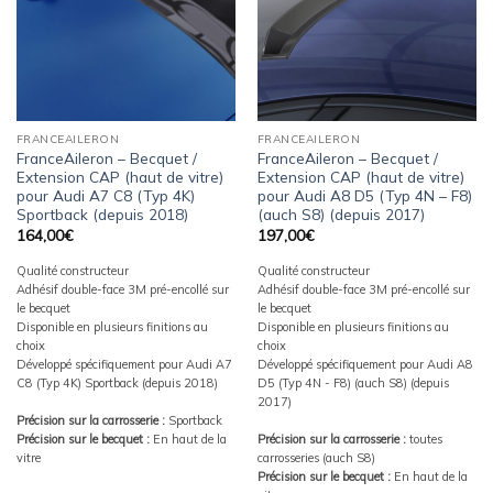
FRANCEAILERON
FRANCEAILERON
FranceAileron – Becquet /
FranceAileron – Becquet /
Extension CAP (haut de vitre)
Extension CAP (haut de vitre)
pour Audi A7 C8 (Typ 4K)
pour Audi A8 D5 (Typ 4N – F8)
Sportback (depuis 2018)
(auch S8) (depuis 2017)
164,00
€
197,00
€
Qualité constructeur
Qualité constructeur
Adhésif double-face 3M pré-encollé sur
Adhésif double-face 3M pré-encollé sur
le becquet
le becquet
Disponible en plusieurs finitions au
Disponible en plusieurs finitions au
choix
choix
Développé spécifiquement pour Audi A7
Développé spécifiquement pour Audi A8
C8 (Typ 4K) Sportback (depuis 2018)
D5 (Typ 4N - F8) (auch S8) (depuis
2017)
Précision sur la carrosserie :
Sportback
Précision sur le becquet :
En haut de la
Précision sur la carrosserie :
toutes
vitre
carrosseries (auch S8)
Précision sur le becquet :
En haut de la