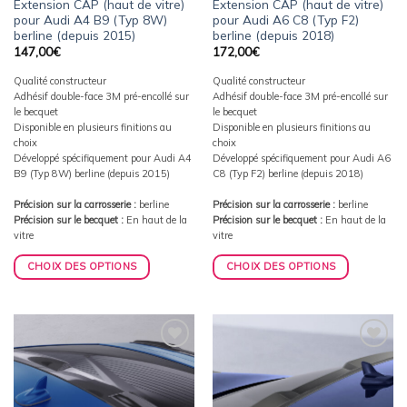
Extension CAP (haut de vitre)
Extension CAP (haut de vitre)
pour Audi A4 B9 (Typ 8W)
pour Audi A6 C8 (Typ F2)
berline (depuis 2015)
berline (depuis 2018)
147,00
€
172,00
€
Qualité constructeur
Qualité constructeur
Adhésif double-face 3M pré-encollé sur
Adhésif double-face 3M pré-encollé sur
le becquet
le becquet
Disponible en plusieurs finitions au
Disponible en plusieurs finitions au
choix
choix
Développé spécifiquement pour Audi A4
Développé spécifiquement pour Audi A6
B9 (Typ 8W) berline (depuis 2015)
C8 (Typ F2) berline (depuis 2018)
Précision sur la carrosserie :
berline
Précision sur la carrosserie :
berline
Précision sur le becquet :
En haut de la
Précision sur le becquet :
En haut de la
vitre
vitre
CHOIX DES OPTIONS
CHOIX DES OPTIONS
Ajouter
Ajouter
à la
à la
wishlist
wishlist