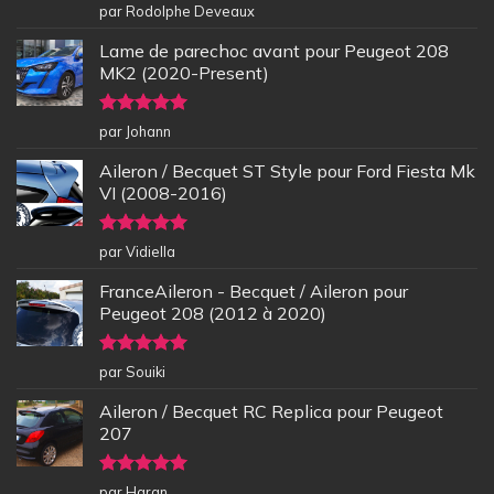
Note
5
sur
par Rodolphe Deveaux
5
Lame de parechoc avant pour Peugeot 208
MK2 (2020-Present)
Note
5
sur
par Johann
5
Aileron / Becquet ST Style pour Ford Fiesta Mk
VI (2008-2016)
Note
5
sur
par Vidiella
5
FranceAileron - Becquet / Aileron pour
Peugeot 208 (2012 à 2020)
Note
5
sur
par Souiki
5
Aileron / Becquet RC Replica pour Peugeot
207
Note
5
sur
par Haran