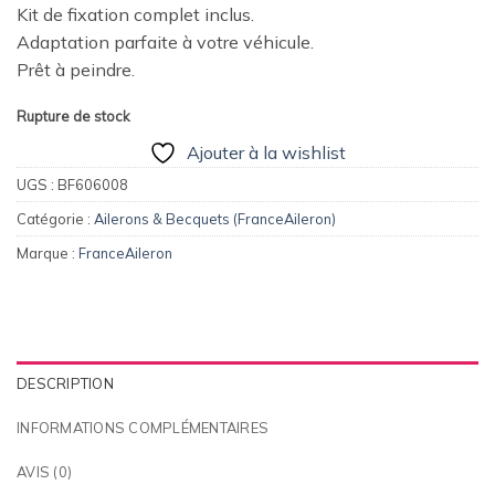
prix
prix
Kit de fixation complet inclus.
initial
actuel
Adaptation parfaite à votre véhicule.
était :
est :
Prêt à peindre.
136,00€.
109,00€.
Rupture de stock
Ajouter à la wishlist
UGS :
BF606008
Catégorie :
Ailerons & Becquets (FranceAileron)
Marque :
FranceAileron
DESCRIPTION
INFORMATIONS COMPLÉMENTAIRES
AVIS (0)