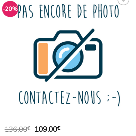
-20%
Ajouter
à la
wishlist
Le
Le
136,00
€
109,00
€