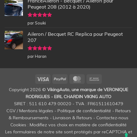
FranceAileron - Becquet / Aileron pour
Peugeot 208 (2012 à 2020)
Note
5
sur
par Souiki
5
Aileron / Becquet RC Replica pour Peugeot
207
Note
5
sur
par Haran
5
Visa
PayPal
MasterCard
Bank
Transfer
Copyright 2026 ©
VikingAuto, une marque de VERONIQUE
RODRIGUES - EIRL CHARDIN VIKING AUTO
SIRET : 511 610 479 00020 - TVA : FR61511610479
CGV / Mentions légales
-
Politique de confidentialité
-
Retours
& Remboursements
-
Livraison & Retours
-
Contactez-nous
Cookies : Modifiez vos choix en matière de confidentialité
Les formulaires de notre site sont protégés par reCAPTCHA et