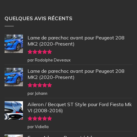
QUELQUES AVIS RÉCENTS
Lame de parechoc avant pour Peugeot 208
MK2 (2020-Present)
Note
5
sur
par Rodolphe Deveaux
5
Lame de parechoc avant pour Peugeot 208
MK2 (2020-Present)
Note
5
sur
par Johann
5
Aileron / Becquet ST Style pour Ford Fiesta Mk
VI (2008-2016)
Note
5
sur
par Vidiella
5