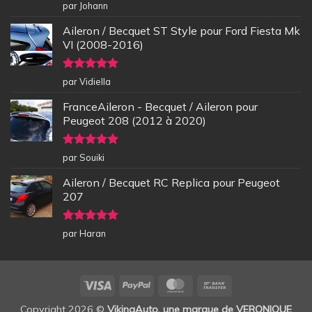
Note
5
sur
par Johann
5
Aileron / Becquet ST Style pour Ford Fiesta Mk
VI (2008-2016)
Note
5
sur
par Vidiella
5
FranceAileron - Becquet / Aileron pour
Peugeot 208 (2012 à 2020)
Note
5
sur
par Souiki
5
Aileron / Becquet RC Replica pour Peugeot
207
Note
5
sur
par Haran
5
Visa
PayPal
MasterCard
Bank
Transfer
Copyright 2026 ©
VikingAuto, une marque de VERONIQUE