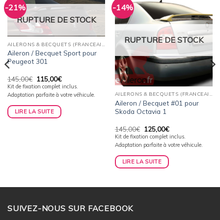
-21%
-14%
Ajouter
Ajouter
à la
à la
RUPTURE DE STOCK
wishlist
wishlist
RUPTURE DE STOCK
AILERONS & BECQUETS (FRANCEAILERON)
Aileron / Becquet Sport pour
Peugeot 301
Le
Le
145,00
€
115,00
€
prix
prix
Kit de fixation complet inclus.
initial
actuel
AILERONS & BECQUETS (FRANCEAILERON)
Adaptation parfaite à votre véhicule.
était :
est :
Aileron / Becquet #01 pour
145,00€.
115,00€.
Skoda Octavia 1
LIRE LA SUITE
Le
Le
145,00
€
125,00
€
prix
prix
Kit de fixation complet inclus.
initial
actuel
Adaptation parfaite à votre véhicule.
était :
est :
145,00€.
125,00€.
LIRE LA SUITE
SUIVEZ-NOUS SUR FACEBOOK