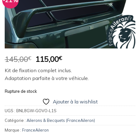
-21%
Ajouter
à la
wishlist
Le
Le
145,00
€
115,00
€
prix
prix
Kit de fixation complet inclus.
initial
actuel
Adaptation parfaite à votre véhicule.
était :
est :
145,00€.
115,00€.
Rupture de stock
Ajouter à la wishlist
UGS :
BNL8GW-GOVO-L1S
Catégorie :
Ailerons & Becquets (FranceAileron)
Marque :
FranceAileron