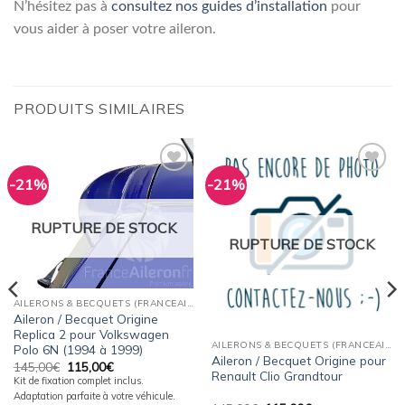
N’hésitez pas à
consultez nos guides d’installation
pour
vous aider à poser votre aileron.
PRODUITS SIMILAIRES
-21%
-21%
Ajouter
Ajouter
à la
à la
wishlist
wishlist
RUPTURE DE STOCK
RUPTURE DE STOCK
AILERONS & BECQUETS (FRANCEAILERON)
Aileron / Becquet Origine
Replica 2 pour Volkswagen
AILERONS & BECQUETS (FRANCEAILERON)
Polo 6N (1994 à 1999)
Aileron / Becquet Origine pour
Le
Le
145,00
€
115,00
€
Renault Clio Grandtour
prix
prix
Kit de fixation complet inclus.
initial
actuel
Adaptation parfaite à votre véhicule.
était :
est :