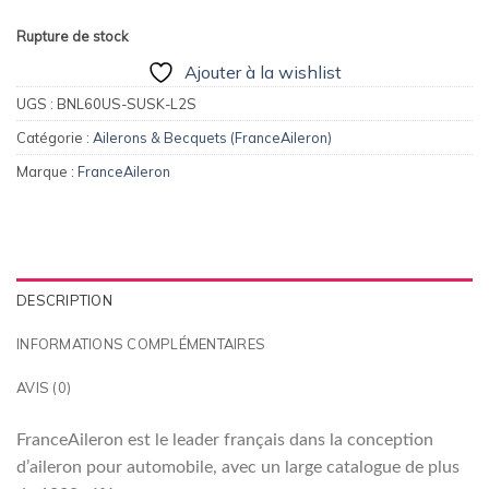
était :
est :
145,00€.
115,00€.
Rupture de stock
Ajouter à la wishlist
UGS :
BNL60US-SUSK-L2S
Catégorie :
Ailerons & Becquets (FranceAileron)
Marque :
FranceAileron
DESCRIPTION
INFORMATIONS COMPLÉMENTAIRES
AVIS (0)
FranceAileron est le leader français dans la conception
d’aileron pour automobile, avec un large catalogue de plus