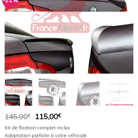
-21%
Ajouter
à la
wishlist
Le
Le
145,00
€
115,00
€
prix
prix
Kit de fixation complet inclus.
initial
actuel
Adaptation parfaite à votre véhicule.