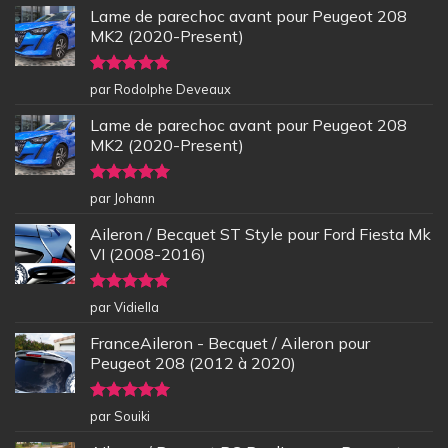
Lame de parechoc avant pour Peugeot 208
MK2 (2020-Present)
Note
5
sur
par Rodolphe Deveaux
5
Lame de parechoc avant pour Peugeot 208
MK2 (2020-Present)
Note
5
sur
par Johann
5
Aileron / Becquet ST Style pour Ford Fiesta Mk
VI (2008-2016)
Note
5
sur
par Vidiella
5
FranceAileron - Becquet / Aileron pour
Peugeot 208 (2012 à 2020)
Note
5
sur
par Souiki
5