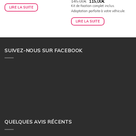
Le
Le
145,00
€
115,00
€
145,00€.
115,00€.
prix
prix
Kit de fixation complet inclus.
LIRE LA SUITE
initial
actuel
Adaptation parfaite à votre véhicule.
était :
est :
145,00€.
115,00€.
LIRE LA SUITE
SUIVEZ-NOUS SUR FACEBOOK
QUELQUES AVIS RÉCENTS