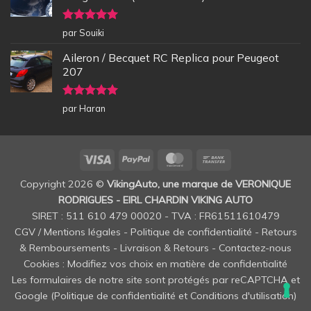
Note
5
sur
par Souiki
5
Aileron / Becquet RC Replica pour Peugeot
207
Note
5
sur
par Haran
5
Visa
PayPal
MasterCard
Bank
Transfer
Copyright 2026 ©
VikingAuto, une marque de VERONIQUE
RODRIGUES - EIRL CHARDIN VIKING AUTO
SIRET : 511 610 479 00020 - TVA : FR61511610479
CGV / Mentions légales
-
Politique de confidentialité
-
Retours
& Remboursements
-
Livraison & Retours
-
Contactez-nous
Cookies : Modifiez vos choix en matière de confidentialité
Les formulaires de notre site sont protégés par reCAPTCHA et
Google (
Politique de confidentialité
et
Conditions d'utilisation
)