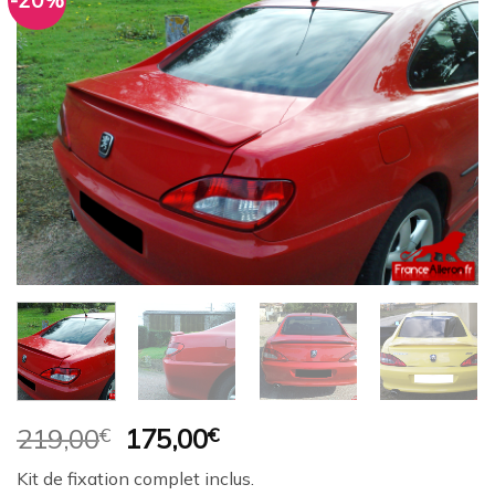
-20%
Ajouter
à la
wishlist
Le
Le
219,00
€
175,00
€
prix
prix
Kit de fixation complet inclus.
initial
actuel