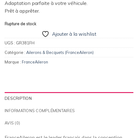
Adaptation parfaite à votre véhicule.
était :
est :
Prêt à apprêter.
219,00€.
175,00€.
Rupture de stock
Ajouter à la wishlist
UGS :
GR381FH
Catégorie :
Ailerons & Becquets (FranceAileron)
Marque :
FranceAileron
DESCRIPTION
INFORMATIONS COMPLÉMENTAIRES
AVIS (0)
FranceAileron est le leader français dans la conception