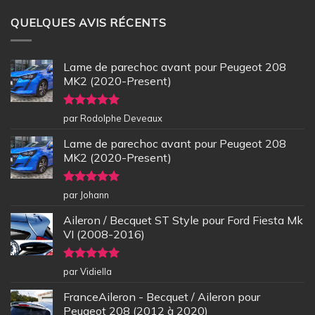
QUELQUES AVIS RÉCENTS
Lame de parechoc avant pour Peugeot 208
MK2 (2020-Present)
Note
5
sur
par Rodolphe Deveaux
5
Lame de parechoc avant pour Peugeot 208
MK2 (2020-Present)
Note
5
sur
par Johann
5
Aileron / Becquet ST Style pour Ford Fiesta Mk
VI (2008-2016)
Note
5
sur
par Vidiella
5
FranceAileron - Becquet / Aileron pour
Peugeot 208 (2012 à 2020)