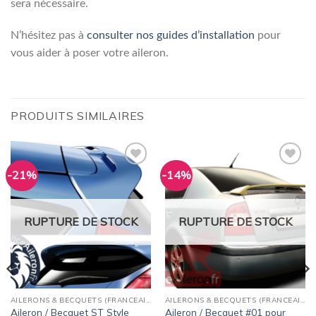
sera nécessaire.
N’hésitez pas à
consulter nos guides d’installation
pour
vous aider à poser votre aileron.
PRODUITS SIMILAIRES
-21%
-14%
Ajouter
Ajouter
à la
à la
wishlist
wishlist
RUPTURE DE STOCK
RUPTURE DE STOCK
AILERONS & BECQUETS (FRANCEAILERON)
AILERONS & BECQUETS (FRANCEAILERON)
Aileron / Becquet ST Style
Aileron / Becquet #01 pour