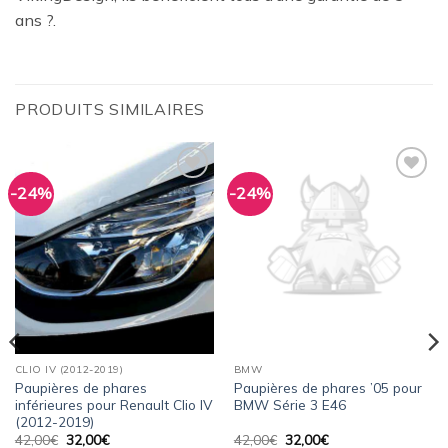
ans ?.
PRODUITS SIMILAIRES
-24%
-24%
Ajouter
Ajouter
à la
à la
wishlist
wishlist
CLIO IV (2012-2019)
BMW
Paupières de phares
Paupières de phares ’05 pour
inférieures pour Renault Clio IV
BMW Série 3 E46
(2012-2019)
Le
Le
Le
Le
42,00
€
32,00
€
42,00
€
32,00
€