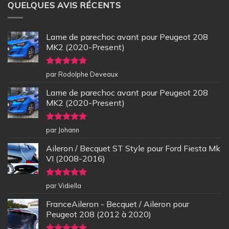
QUELQUES AVIS RÉCENTS
Lame de parechoc avant pour Peugeot 208
MK2 (2020-Present)
Note
5
sur
par Rodolphe Deveaux
5
Lame de parechoc avant pour Peugeot 208
MK2 (2020-Present)
Note
5
sur
par Johann
5
Aileron / Becquet ST Style pour Ford Fiesta Mk
VI (2008-2016)
Note
5
sur
par Vidiella
5
FranceAileron - Becquet / Aileron pour
Peugeot 208 (2012 à 2020)