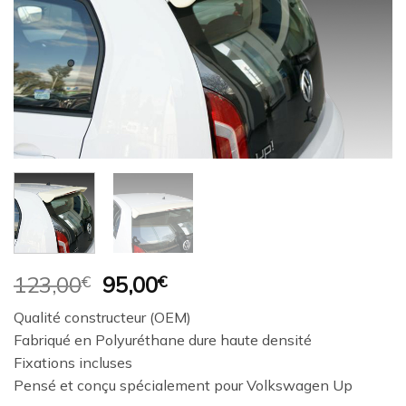
Le
Le
123,00
€
95,00
€
prix
prix
Qualité constructeur (OEM)
initial
actuel
Fabriqué en Polyuréthane dure haute densité
était :
est :
Fixations incluses
123,00€.
95,00€.
Pensé et conçu spécialement pour Volkswagen Up