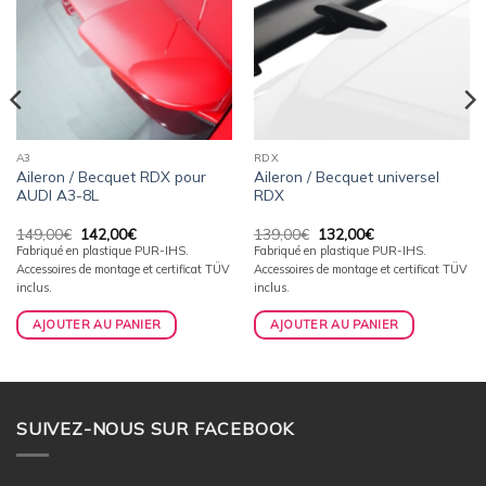
A3
RDX
Aileron / Becquet RDX pour
Aileron / Becquet universel
AUDI A3-8L
RDX
Le
Le
Le
Le
149,00
€
142,00
€
139,00
€
132,00
€
prix
prix
prix
prix
Fabriqué en plastique PUR-IHS.
Fabriqué en plastique PUR-IHS.
initial
actuel
initial
actuel
Accessoires de montage et certificat TÜV
Accessoires de montage et certificat TÜV
était :
est :
était :
est :
149,00€.
142,00€.
139,00€.
132,00€.
inclus.
inclus.
AJOUTER AU PANIER
AJOUTER AU PANIER
SUIVEZ-NOUS SUR FACEBOOK