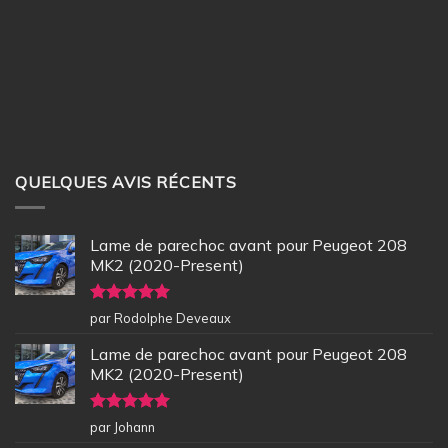
QUELQUES AVIS RÉCENTS
Lame de parechoc avant pour Peugeot 208
MK2 (2020-Present)
Note
5
sur
par Rodolphe Deveaux
5
Lame de parechoc avant pour Peugeot 208
MK2 (2020-Present)
Note
5
sur
par Johann
5