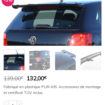
-5%
Ajouter
à la
wishlist
Le
Le
139,00
€
132,00
€
prix
prix
Fabriqué en plastique PUR-IHS. Accessoires de montage
initial
actuel
et certificat TÜV inclus.
était :
est :
139,00€.
132,00€.
quantité de Aileron / Becquet RDX pour VW Polo 6R