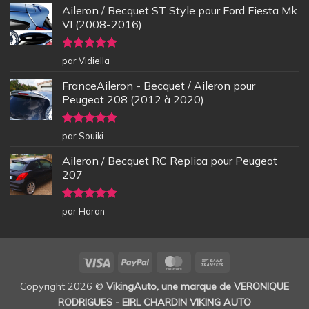
Aileron / Becquet ST Style pour Ford Fiesta Mk
VI (2008-2016)
Note
5
sur
par Vidiella
5
FranceAileron - Becquet / Aileron pour
Peugeot 208 (2012 à 2020)
Note
5
sur
par Souiki
5
Aileron / Becquet RC Replica pour Peugeot
207
Note
5
sur
par Haran
5
Visa
PayPal
MasterCard
Bank
Transfer
Copyright 2026 ©
VikingAuto, une marque de VERONIQUE
RODRIGUES - EIRL CHARDIN VIKING AUTO