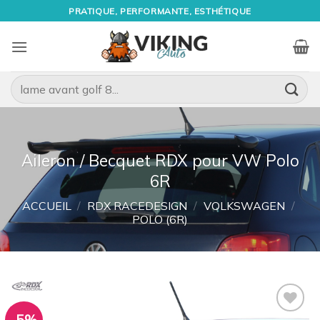
Passer
PRATIQUE, PERFORMANTE, ESTHÉTIQUE
au
contenu
Recherche
pour :
Aileron / Becquet RDX pour VW Polo
6R
ACCUEIL
/
RDX RACEDESIGN
/
VOLKSWAGEN
/
POLO (6R)