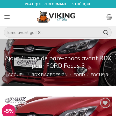
Passer
PRATIQUE, PERFORMANTE, ESTHÉTIQUE
au
contenu
Recherche
pour :
Ajout / Lame de pare-chocs avant RDX
pour FORD Focus 3
ACCUEIL
/
RDX RACEDESIGN
/
FORD
/
FOCUS 3
-5%
Ajouter