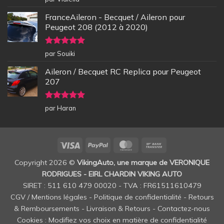
5
FranceAileron - Becquet / Aileron pour
Peugeot 208 (2012 à 2020)
Note
5
sur
par Souiki
5
Aileron / Becquet RC Replica pour Peugeot
207
Note
5
sur
par Haran
5
Visa
PayPal
MasterCard
Bank
Transfer
Copyright 2026 ©
VikingAuto, une marque de VERONIQUE
RODRIGUES - EIRL CHARDIN VIKING AUTO
SIRET : 511 610 479 00020 - TVA : FR61511610479
CGV / Mentions légales
-
Politique de confidentialité
-
Retours
& Remboursements
-
Livraison & Retours
-
Contactez-nous
Cookies : Modifiez vos choix en matière de confidentialité