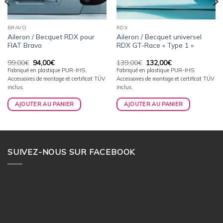
BRAVO
RDX
Aileron / Becquet RDX pour
Aileron / Becquet universel
FIAT Bravo
RDX GT-Race « Type 1 »
Le
Le
Le
Le
99,00
€
94,00
€
139,00
€
132,00
€
prix
prix
prix
prix
Fabriqué en plastique PUR-IHS.
Fabriqué en plastique PUR-IHS.
initial
actuel
initial
actuel
Accessoires de montage et certificat TÜV
Accessoires de montage et certificat TÜV
était :
est :
était :
est :
99,00€.
94,00€.
139,00€.
132,00€.
inclus.
inclus.
AJOUTER AU PANIER
AJOUTER AU PANIER
SUIVEZ-NOUS SUR FACEBOOK