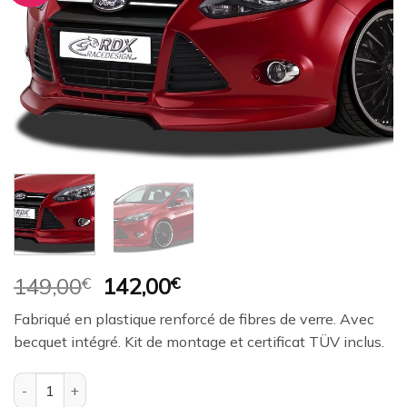
à la
wishlist
Le
Le
149,00
€
142,00
€
prix
prix
Fabriqué en plastique renforcé de fibres de verre. Avec
initial
actuel
becquet intégré. Kit de montage et certificat TÜV inclus.
était :
est :
149,00€.
142,00€.
quantité de Ajout / Lame de pare-chocs avant RDX pour FORD F