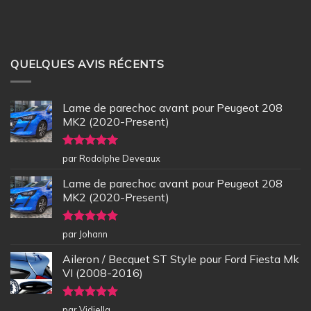
QUELQUES AVIS RÉCENTS
Lame de parechoc avant pour Peugeot 208
MK2 (2020-Present)
Note
5
sur
par Rodolphe Deveaux
5
Lame de parechoc avant pour Peugeot 208
MK2 (2020-Present)
Note
5
sur
par Johann
5
Aileron / Becquet ST Style pour Ford Fiesta Mk
VI (2008-2016)
Note
5
sur
par Vidiella