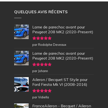
QUELQUES AVIS RÉCENTS
Lame de parechoc avant pour
Peugeot 208 MK2 (2020-Present)
Note
5
sur
par Rodolphe Deveaux
5
Lame de parechoc avant pour
Peugeot 208 MK2 (2020-Present)
Note
5
sur
par Johann
5
Aileron / Becquet ST Style pour
Ford Fiesta Mk VI (2008-2016)
Note
5
sur
par Vidiella
5
FranceAileron - Becquet / Aileron