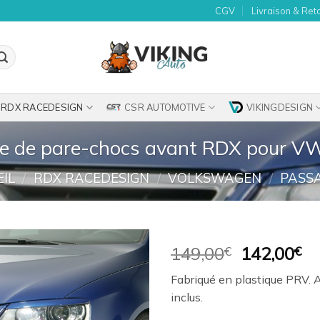
CGV
Livraison & Ret
RDX RACEDESIGN
CSR AUTOMOTIVE
VIKINGDESIGN
me de pare-chocs avant RDX pour V
IL
/
RDX RACEDESIGN
/
VOLKSWAGEN
/
PASSA
Le
Le
149,00
€
142,00
€
prix
pr
Ajouter
Fabriqué en plastique PRV. 
initial
ac
à la
inclus.
était :
es
wishlist