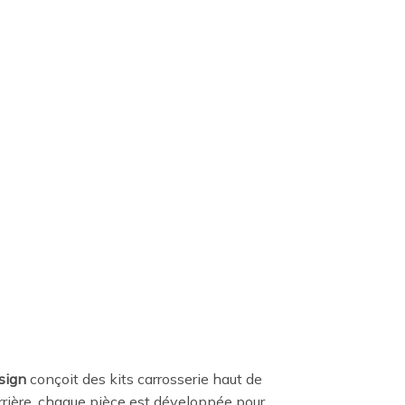
sign
conçoit des kits carrosserie haut de
rrière, chaque pièce est développée pour