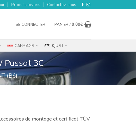
our
Produits favoris
Contactez-nous
SE CONNECTER
PANIER /
0,00
€
CARBAGS
KJUST
W Passat 3C
T (B6)
ix
Accessoires de montage et certificat TÜV
tuel
t :