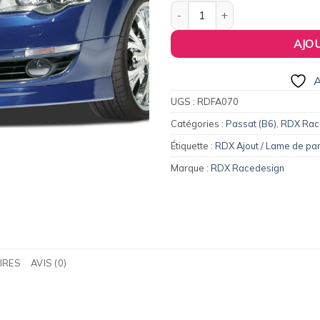
149,00€.
14
quantité de Ajout / Lame de 
AJO
A
UGS :
RDFA070
Catégories :
Passat (B6)
,
RDX Rac
Étiquette :
RDX Ajout / Lame de pa
Marque :
RDX Racedesign
IRES
AVIS (0)