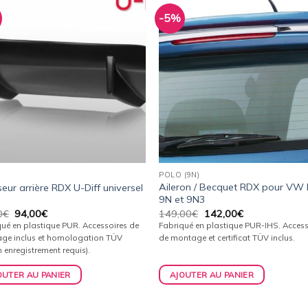
-5%
Ajouter
Ajou
à la
à l
wishlist
wishl
POLO (9N)
Aileron / Becquet RDX pour VW 
seur arrière RDX U-Diff universel
9N et 9N3
Le
Le
Le
Le
0
€
94,00
€
149,00
€
142,00
€
prix
prix
prix
prix
ué en plastique PUR. Accessoires de
Fabriqué en plastique PUR-IHS. Access
initial
actuel
initial
actuel
ge inclus et homologation TÜV
de montage et certificat TÜV inclus.
était :
est :
était :
est :
 enregistrement requis).
99,00€.
94,00€.
149,00€.
142,00€.
OUTER AU PANIER
AJOUTER AU PANIER