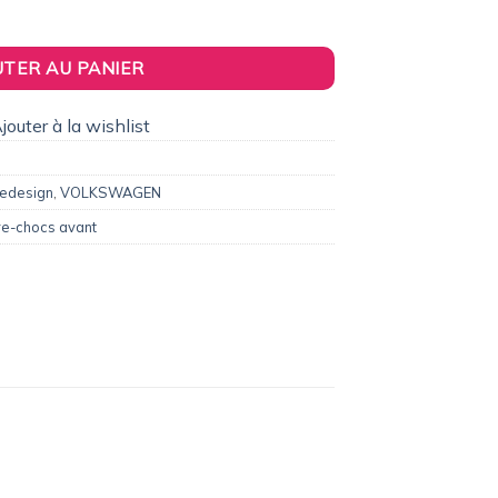
2,00€.
pare-chocs avant RDX pour VW Passat 3C
UTER AU PANIER
jouter à la wishlist
edesign
,
VOLKSWAGEN
re-chocs avant