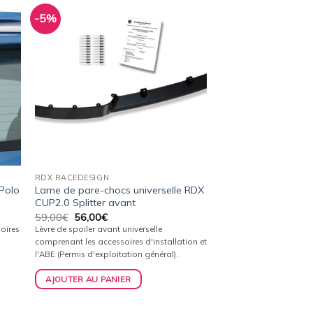
-5%
ter
Ajouter
a
à la
ist
wishlist
RDX RACEDESIGN
Polo
Lame de pare-chocs universelle RDX
CUP2.0 Splitter avant
Le
Le
59,00
€
56,00
€
prix
prix
oires
Lèvre de spoiler avant universelle
initial
actuel
comprenant les accessoires d'installation et
était :
est :
l'ABE (Permis d'exploitation général).
59,00€.
56,00€.
AJOUTER AU PANIER