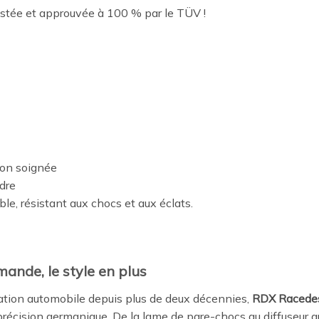
estée et approuvée à 100 % par le TÜV !
ion soignée
ndre
le, résistant aux chocs et aux éclats.
mande, le style en plus
tion automobile depuis plus de deux décennies,
RDX Racede
récision germanique. De la lame de pare-chocs au diffuseur a