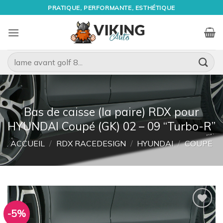
Passer
PRATIQUE, PERFORMANTE, ESTHÉTIQUE
au
contenu
Recherche
pour :
Bas de caisse (la paire) RDX pour
HYUNDAI Coupé (GK) 02 – 09 “Turbo-R”
ACCUEIL
/
RDX RACEDESIGN
/
HYUNDAI
/
COUPE
-5%
Ajouter