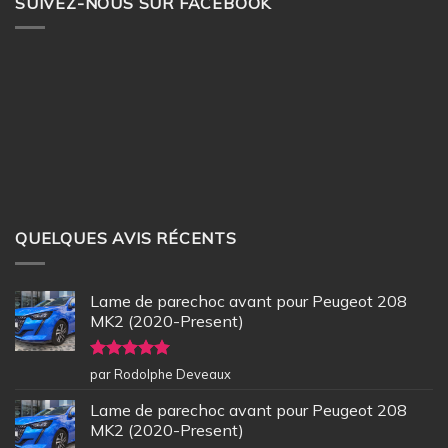
SUIVEZ-NOUS SUR FACEBOOK
QUELQUES AVIS RÉCENTS
Lame de parechoc avant pour Peugeot 208
MK2 (2020-Present)
Note
5
sur
par Rodolphe Deveaux
5
Lame de parechoc avant pour Peugeot 208
MK2 (2020-Present)