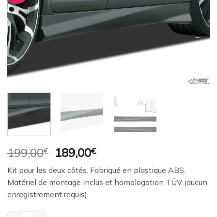
à la
wishlist
Le
Le
199,00
€
189,00
€
prix
prix
Kit pour les deux côtés. Fabriqué en plastique ABS.
initial
actuel
Matériel de montage inclus et homologation TÜV (aucun
était :
est :
enregistrement requis).
199,00€.
189,00€.
quantité de Bas de caisse (la paire) RDX pour HYUNDAI Coupé (G