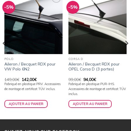
-5%
-5%
Ajouter
Ajouter
à la
à la
wishlist
wishlist
POLO
CORSA D
Aileron / Becquet RDX pour
Aileron / Becquet RDX pour
VW Polo 6N2
OPEL Corsa D (3 portes)
Le
Le
Le
Le
149,00
€
142,00
€
99,00
€
94,00
€
prix
prix
prix
prix
Fabriqué en plastique PRV. Accessoires
Fabriqué en plastique PUR-IHS.
initial
actuel
initial
actuel
de montage et certificat TÜV inclus.
Accessoires de montage et certificat TÜV
était :
est :
était :
est :
149,00€.
142,00€.
99,00€.
94,00€.
inclus.
AJOUTER AU PANIER
AJOUTER AU PANIER