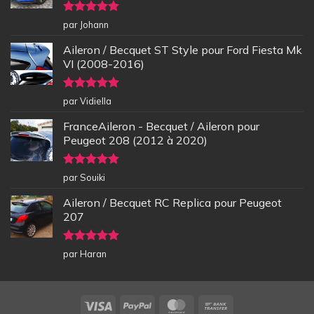
Note
5
sur
par Johann
5
Aileron / Becquet ST Style pour Ford Fiesta Mk
VI (2008-2016)
Note
5
sur
par Vidiella
5
FranceAileron - Becquet / Aileron pour
Peugeot 208 (2012 à 2020)
Note
5
sur
par Souiki
5
Aileron / Becquet RC Replica pour Peugeot
207
Note
5
sur
par Haran
5
Visa
PayPal
MasterCard
Bank