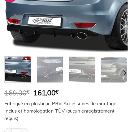
à la
wishlist
Le
Le
169,00
€
161,00
€
prix
prix
Fabriqué en plastique PRV. Accessoires de montage
initial
actuel
inclus et homologation TÜV (aucun enregistrement
était :
est :
requis).
169,00€.
161,00€.
quantité de Diffuseur / Ajout de pare-chocs arrière RDX pour KIA