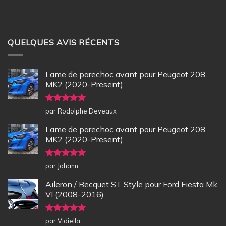
QUELQUES AVIS RÉCENTS
Lame de parechoc avant pour Peugeot 208
MK2 (2020-Present)
Note
5
sur
par Rodolphe Deveaux
5
Lame de parechoc avant pour Peugeot 208
MK2 (2020-Present)
Note
5
sur
par Johann
5
Aileron / Becquet ST Style pour Ford Fiesta Mk
VI (2008-2016)
Note
5
sur
par Vidiella