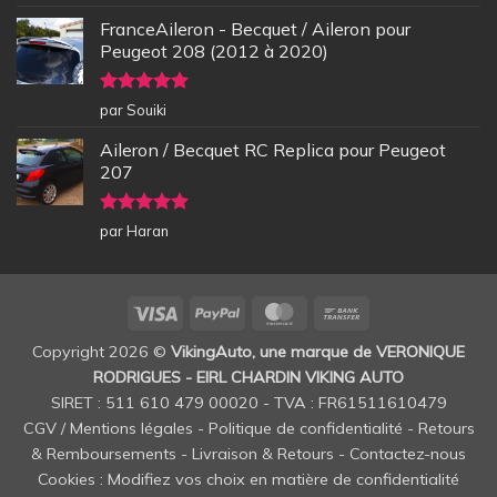
5
FranceAileron - Becquet / Aileron pour
Peugeot 208 (2012 à 2020)
Note
5
sur
par Souiki
5
Aileron / Becquet RC Replica pour Peugeot
207
Note
5
sur
par Haran
5
Visa
PayPal
MasterCard
Bank
Transfer
Copyright 2026 ©
VikingAuto, une marque de VERONIQUE
RODRIGUES - EIRL CHARDIN VIKING AUTO
SIRET : 511 610 479 00020 - TVA : FR61511610479
CGV / Mentions légales
-
Politique de confidentialité
-
Retours
& Remboursements
-
Livraison & Retours
-
Contactez-nous
Cookies : Modifiez vos choix en matière de confidentialité