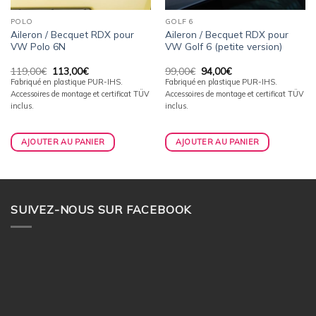
POLO
GOLF 6
Aileron / Becquet RDX pour
Aileron / Becquet RDX pour
VW Polo 6N
VW Golf 6 (petite version)
Le
Le
Le
Le
119,00
€
113,00
€
99,00
€
94,00
€
prix
prix
prix
prix
Fabriqué en plastique PUR-IHS.
Fabriqué en plastique PUR-IHS.
initial
actuel
initial
actuel
Accessoires de montage et certificat TÜV
Accessoires de montage et certificat TÜV
était :
est :
était :
est :
119,00€.
113,00€.
99,00€.
94,00€.
inclus.
inclus.
AJOUTER AU PANIER
AJOUTER AU PANIER
SUIVEZ-NOUS SUR FACEBOOK