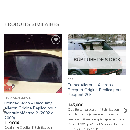
PRODUITS SIMILAIRES
Ajouter
Ajouter
à la
à la
wishlist
wishlist
RUPTURE DE STOCK
205
FranceAileron – Aileron /
Becquet Origine Replica pour
Peugeot 205
FRANCEAILERON
FranceAileron – Becquet /
145,00
€
Aileron Origine Replica pour
Qualité constructeur. Kit de fixation
Renault Mégane 2 (2002 à
complet inclus (visserie et guides de
2009)
perçage). Développé spécifiquement pour
119,00
€
Peugeot 205 ph2, 3 et 5 portes, toutes
Excellente Qualité. Kit de fixation
années (de 1987 à 1998).