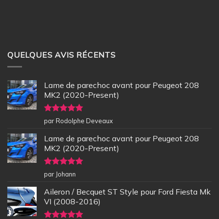
QUELQUES AVIS RÉCENTS
Lame de parechoc avant pour Peugeot 208
MK2 (2020-Present)
Note
5
sur
par Rodolphe Deveaux
5
Lame de parechoc avant pour Peugeot 208
MK2 (2020-Present)
Note
5
sur
par Johann
5
Aileron / Becquet ST Style pour Ford Fiesta Mk
VI (2008-2016)