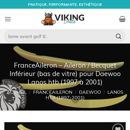
Passer
PRATIQUE, PERFORMANTE, ESTHÉTIQUE
au
contenu
Recherche
pour :
FranceAileron – Aileron / Becquet
Inférieur (bas de vitre) pour Daewoo
Lanos htb (1997 à 2001)
ACCUEIL
/
FRANCEAILERON
/
DAEWOO
/
LANOS
HTB (1997-2001)