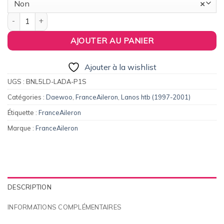
Non
×
quantité de FranceAileron - Aileron / Becquet Inférieur (bas de 
AJOUTER AU PANIER
Ajouter à la wishlist
UGS :
BNL5LD-LADA-P1S
Catégories :
Daewoo
,
FranceAileron
,
Lanos htb (1997-2001)
Étiquette :
FranceAileron
Marque :
FranceAileron
DESCRIPTION
INFORMATIONS COMPLÉMENTAIRES