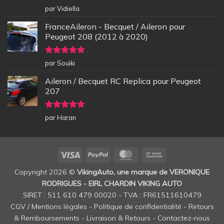
Note
5
sur
par Vidiella
5
FranceAileron - Becquet / Aileron pour
Peugeot 208 (2012 à 2020)
Note
5
sur
par Souiki
5
Aileron / Becquet RC Replica pour Peugeot
207
Note
5
sur
par Haran
5
Visa
PayPal
MasterCard
Bank
Transfer
Copyright 2026 ©
VikingAuto, une marque de VERONIQUE
RODRIGUES - EIRL CHARDIN VIKING AUTO
SIRET : 511 610 479 00020 - TVA : FR61511610479
CGV / Mentions légales
-
Politique de confidentialité
-
Retours
& Remboursements
-
Livraison & Retours
-
Contactez-nous