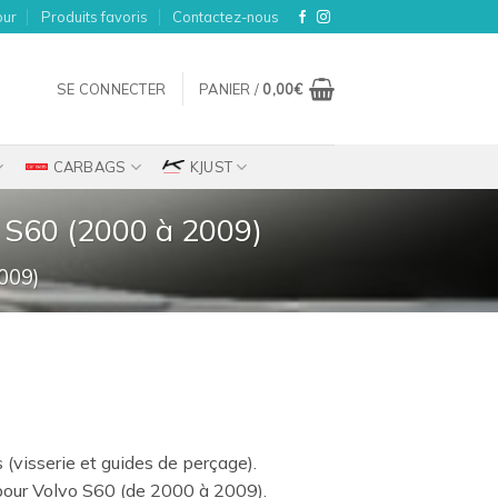
our
Produits favoris
Contactez-nous
SE CONNECTER
PANIER /
0,00
€
CARBAGS
KJUST
o S60 (2000 à 2009)
009)
s (visserie et guides de perçage).
our Volvo S60 (de 2000 à 2009).