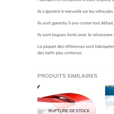
Ils s’ajustent à merveille sur les véhicules
Ils sont garantis 5 ans contre tout défaut.
Ils sont toujours livrés avec le nécessaire 
La plupart des références sont fabriqué
des tarifs plus contenus.
PRODUITS SIMILAIRES
Ajouter
Ajouter
à la
à la
wishlist
wishlist
 DE STOCK
RUPTURE DE STOCK