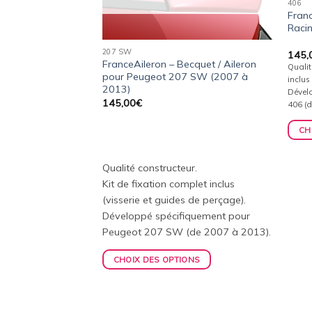
406
Franc
Raci
207 SW
145,
ecquet / Aileron
FranceAileron – Becquet / Aileron
Qualit
t 206 et 206+
pour Peugeot 207 SW (2007 à
inclus
2013)
Dével
145,00
€
406 (d
Kit de fixation complet
ides de perçage).
CH
ement pour Peugeot
.
Qualité constructeur.
ONS
Kit de fixation complet inclus
(visserie et guides de perçage).
Développé spécifiquement pour
Peugeot 207 SW (de 2007 à 2013).
CHOIX DES OPTIONS