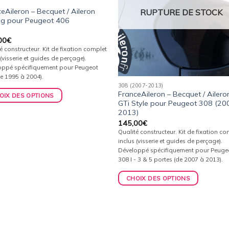
eAileron – Becquet / Aileron
RUPTURE DE STOCK
ng pour Peugeot 406
00
€
é constructeur. Kit de fixation complet
 (visserie et guides de perçage).
oppé spécifiquement pour Peugeot
e 1995 à 2004).
308 (2007-2013)
FranceAileron – Becquet / Ailero
OIX DES OPTIONS
GTi Style pour Peugeot 308 (20
2013)
145,00
€
Qualité constructeur. Kit de fixation c
inclus (visserie et guides de perçage).
Développé spécifiquement pour Peuge
308 I - 3 & 5 portes (de 2007 à 2013).
CHOIX DES OPTIONS