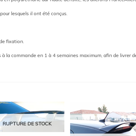
 pour lesquels il ont été conçus.
de fixation.
es à la commande en 1 à 4 semaines maximum, afin de livrer d
Ajouter
Ajou
à la
à l
RUPTURE DE STOCK
wishlist
wishl