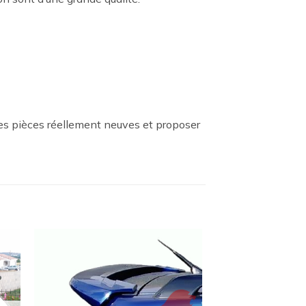
es pièces réellement neuves et proposer
ter
Ajouter
a
à la
ist
wishlist