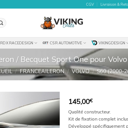
CGV
Livraison & Ret
RDX RACEDESIGN
CSR AUTOMOTIVE
VIKINGDESIGN
leron / Becquet Sport One pour Volv
UEIL
/
FRANCEAILERON
/
VOLVO
/
S60 (2000-2
145,00
€
Ajouter
Qualité constructeur.
à la
Kit de fixation complet inclu
wishlist
Développé spécifiquement p