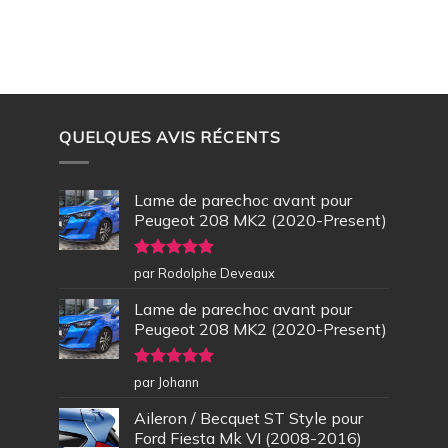
QUELQUES AVIS RÉCENTS
Lame de parechoc avant pour
Peugeot 208 MK2 (2020-Present)
Note
5
sur
par Rodolphe Deveaux
5
Lame de parechoc avant pour
Peugeot 208 MK2 (2020-Present)
Note
5
sur
par Johann
5
Aileron / Becquet ST Style pour
Ford Fiesta Mk VI (2008-2016)