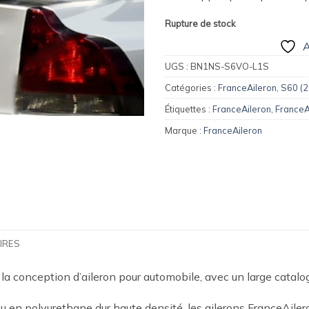
Rupture de stock
A
UGS :
BN1NS-S6VO-L1S
Catégories :
FranceAileron
,
S60 (
Étiquettes :
FranceAileron
,
FranceA
Marque :
FranceAileron
IRES
 la conception d’aileron pour automobile, avec un large catal
 en polyurethane dur haute densité, les ailerons FranceAilero