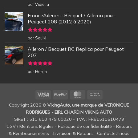
Note
5
sur
par Vidiella
5
FranceAileron - Becquet / Aileron pour
Peugeot 208 (2012 à 2020)
Note
5
sur
par Souiki
5
Aileron / Becquet RC Replica pour Peugeot
207
Note
5
sur
par Haran
5
Visa
PayPal
MasterCard
Bank
Transfer
Copyright 2026 ©
VikingAuto, une marque de VERONIQUE
RODRIGUES - EIRL CHARDIN VIKING AUTO
SIRET : 511 610 479 00020 - TVA : FR61511610479
CGV / Mentions légales
-
Politique de confidentialité
-
Retours
& Remboursements
-
Livraison & Retours
-
Contactez-nous