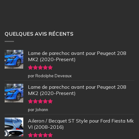
QUELQUES AVIS RÉCENTS
Lame de parechoc avant pour Peugeot 208
MK2 (2020-Present)
Note
5
sur
par Rodolphe Deveaux
5
Lame de parechoc avant pour Peugeot 208
MK2 (2020-Present)
Note
5
sur
par Johann
5
Aileron / Becquet ST Style pour Ford Fiesta Mk
VI (2008-2016)