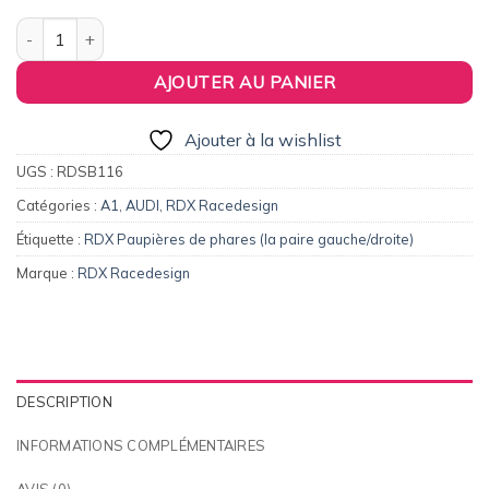
quantité de paupières de phares (la paire) RDX pour AUDI A1 8
AJOUTER AU PANIER
Ajouter à la wishlist
UGS :
RDSB116
Catégories :
A1
,
AUDI
,
RDX Racedesign
Étiquette :
RDX Paupières de phares (la paire gauche/droite)
Marque :
RDX Racedesign
DESCRIPTION
INFORMATIONS COMPLÉMENTAIRES
AVIS (0)