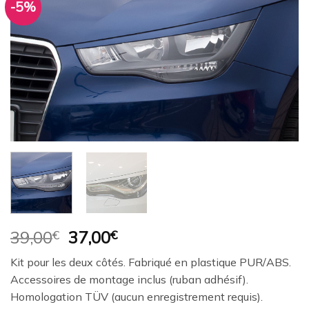
-5%
Ajouter
à la
wishlist
Le
Le
39,00
€
37,00
€
prix
prix
Kit pour les deux côtés. Fabriqué en plastique PUR/ABS.
initial
actuel
Accessoires de montage inclus (ruban adhésif).
était :
est :
Homologation TÜV (aucun enregistrement requis).
39,00€.
37,00€.