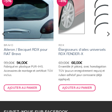
-5%
-4%
Ajouter
Ajouter
à la
à la
wishlist
wishlist
BRAVO
RDX
Aileron / Becquet RDX pour
Élargisseurs d’ailes universels
FIAT Bravo
RDX FENDER-X
Le
Le
Le
Le
99,00
€
94,00
€
69,00
€
66,00
€
prix
prix
prix
prix
Fabriqué en plastique PUR-IHS.
Ensemble (4 pièces), avec homologation
initial
actuel
initial
actuel
Accessoires de montage et certificat TÜV
TÜV (aucun enregistrement requis) et
était :
est :
était :
est :
99,00€.
94,00€.
69,00€.
66,00€.
inclus.
ruban adhésif pour carrosserie (déjà
appliqué).
AJOUTER AU PANIER
AJOUTER AU PANIER
SUIVEZ-NOUS SUR FACEBOOK