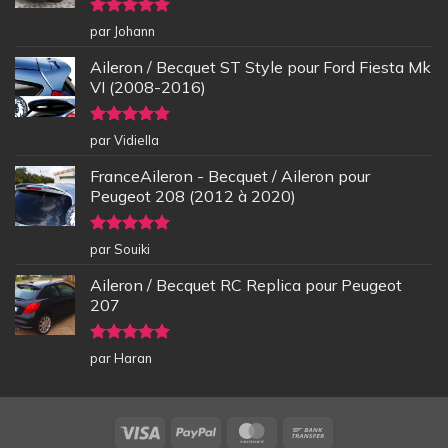
Note
5
sur
par Johann
5
Aileron / Becquet ST Style pour Ford Fiesta Mk
VI (2008-2016)
Note
5
sur
par Vidiella
5
FranceAileron - Becquet / Aileron pour
Peugeot 208 (2012 à 2020)
Note
5
sur
par Souiki
5
Aileron / Becquet RC Replica pour Peugeot
207
Note
5
sur
par Haran
5
Visa
PayPal
MasterCard
Bank