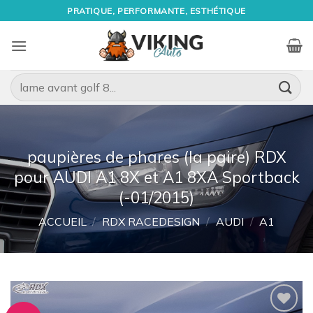
Passer
PRATIQUE, PERFORMANTE, ESTHÉTIQUE
au
contenu
Recherche
pour :
paupières de phares (la paire) RDX
pour AUDI A1 8X et A1 8XA Sportback
(-01/2015)
ACCUEIL
/
RDX RACEDESIGN
/
AUDI
/
A1