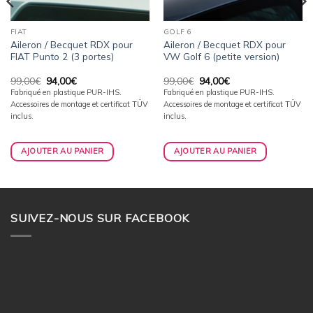
FIAT
GOLF 6
Aileron / Becquet RDX pour
Aileron / Becquet RDX pour
FIAT Punto 2 (3 portes)
VW Golf 6 (petite version)
Le
Le
Le
Le
99,00
€
94,00
€
99,00
€
94,00
€
prix
prix
prix
prix
Fabriqué en plastique PUR-IHS.
Fabriqué en plastique PUR-IHS.
initial
actuel
initial
actuel
Accessoires de montage et certificat TÜV
Accessoires de montage et certificat TÜV
était :
est :
était :
est :
99,00€.
94,00€.
99,00€.
94,00€.
inclus.
inclus.
AJOUTER AU PANIER
AJOUTER AU PANIER
SUIVEZ-NOUS SUR FACEBOOK