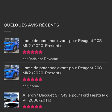
QUELQUES AVIS RÉCENTS
Lame de parechoc avant pour Peugeot 208
MK2 (2020-Present)
Note
5
sur
par Rodolphe Deveaux
5
Lame de parechoc avant pour Peugeot 208
MK2 (2020-Present)
Note
5
sur
par Johann
5
Aileron / Becquet ST Style pour Ford Fiesta Mk
VI (2008-2016)