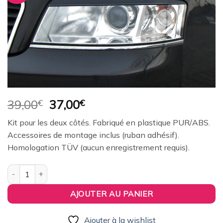
à la
wishlist
Le
Le
39,00
€
37,00
€
prix
prix
Kit pour les deux côtés. Fabriqué en plastique PUR/ABS.
initial
actuel
Accessoires de montage inclus (ruban adhésif).
était :
est :
Homologation TÜV (aucun enregistrement requis).
39,00€.
37,00€.
quantité de paupières de phares (la paire) RDX pour AUDI A6-4
AJOUTER AU PANIER
Ajouter à la wishlist