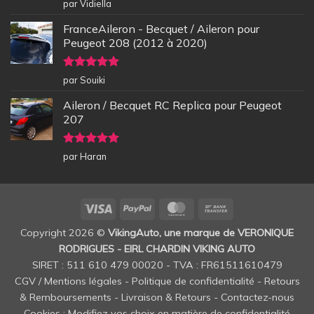
Note
5
sur
par Vidiella
5
FranceAileron - Becquet / Aileron pour
Peugeot 208 (2012 à 2020)
Note
5
sur
par Souiki
5
Aileron / Becquet RC Replica pour Peugeot
207
Note
5
sur
par Haran
5
Visa
PayPal
MasterCard
Bank
Transfer
Copyright 2026 ©
VikingAuto, une marque de VERONIQUE
RODRIGUES - EIRL CHARDIN VIKING AUTO
SIRET : 511 610 479 00020 - TVA : FR61511610479
CGV / Mentions légales
-
Politique de confidentialité
-
Retours
& Remboursements
-
Livraison & Retours
-
Contactez-nous
Cookies : Modifiez vos choix en matière de confidentialité