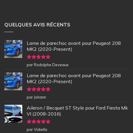
QUELQUES AVIS RÉCENTS
Lame de parechoc avant pour Peugeot 208
MK2 (2020-Present)
Note
5
sur
par Rodolphe Deveaux
5
Lame de parechoc avant pour Peugeot 208
MK2 (2020-Present)
Note
5
sur
par Johann
5
Aileron / Becquet ST Style pour Ford Fiesta Mk
VI (2008-2016)
Note
5
sur
par Vidiella