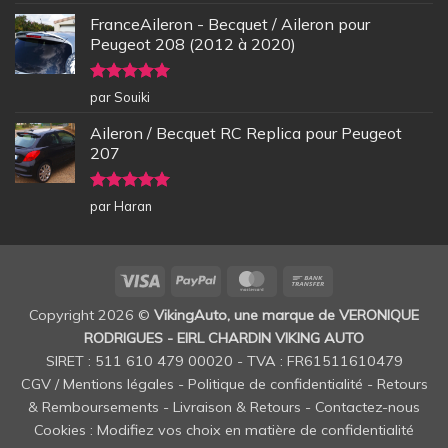
5
FranceAileron - Becquet / Aileron pour
Peugeot 208 (2012 à 2020)
Note
5
sur
par Souiki
5
Aileron / Becquet RC Replica pour Peugeot
207
Note
5
sur
par Haran
5
Visa
PayPal
MasterCard
Bank
Transfer
Copyright 2026 ©
VikingAuto, une marque de VERONIQUE
RODRIGUES - EIRL CHARDIN VIKING AUTO
SIRET : 511 610 479 00020 - TVA : FR61511610479
CGV / Mentions légales
-
Politique de confidentialité
-
Retours
& Remboursements
-
Livraison & Retours
-
Contactez-nous
Cookies : Modifiez vos choix en matière de confidentialité