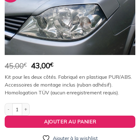
à la
wishlist
Le
Le
45,00
€
43,00
€
prix
prix
Kit pour les deux côtés. Fabriqué en plastique PUR/ABS.
initial
actuel
Accessoires de montage inclus (ruban adhésif).
était :
est :
Homologation TÜV (aucun enregistrement requis).
45,00€.
43,00€.
quantité de paupières de phares (la paire) RDX pour NISSAN P
AJOUTER AU PANIER
Ajouter à la wishlist