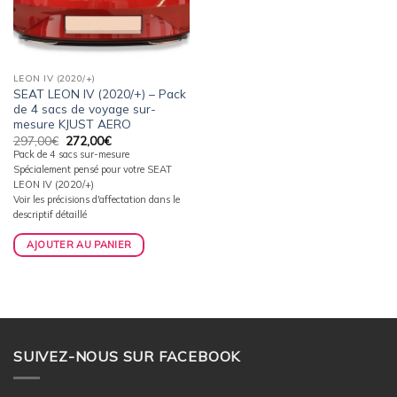
LEON IV (2020/+)
SEAT LEON IV (2020/+) – Pack
de 4 sacs de voyage sur-
mesure KJUST AERO
Le
Le
297,00
€
272,00
€
prix
prix
Pack de 4 sacs sur-mesure
initial
actuel
Spécialement pensé pour votre SEAT
était :
est :
297,00€.
272,00€.
LEON IV (2020/+)
Voir les précisions d'affectation dans le
descriptif détaillé
AJOUTER AU PANIER
SUIVEZ-NOUS SUR FACEBOOK