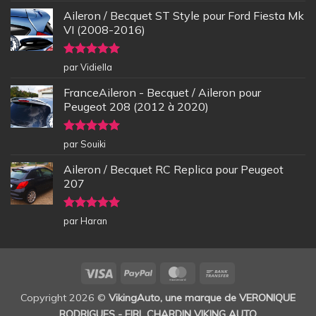
Aileron / Becquet ST Style pour Ford Fiesta Mk
VI (2008-2016)
Note
5
sur
par Vidiella
5
FranceAileron - Becquet / Aileron pour
Peugeot 208 (2012 à 2020)
Note
5
sur
par Souiki
5
Aileron / Becquet RC Replica pour Peugeot
207
Note
5
sur
par Haran
5
Visa
PayPal
MasterCard
Bank
Transfer
Copyright 2026 ©
VikingAuto, une marque de VERONIQUE
RODRIGUES - EIRL CHARDIN VIKING AUTO