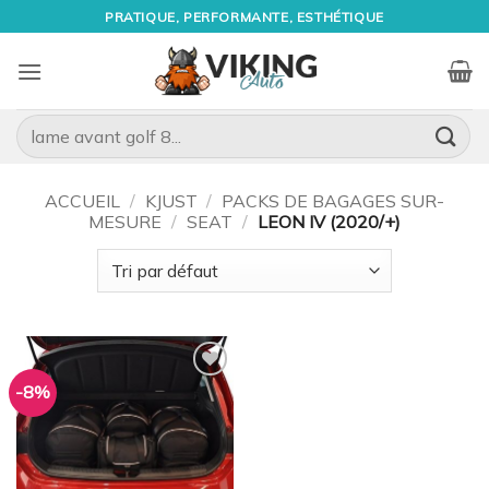
Passer
PRATIQUE, PERFORMANTE, ESTHÉTIQUE
au
contenu
Recherche
pour :
ACCUEIL
/
KJUST
/
PACKS DE BAGAGES SUR-
MESURE
/
SEAT
/
LEON IV (2020/+)
-8%
Ajouter
à la
wishlist