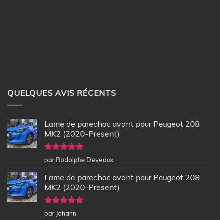
QUELQUES AVIS RÉCENTS
Lame de parechoc avant pour Peugeot 208
MK2 (2020-Present)
Note
5
sur
par Rodolphe Deveaux
5
Lame de parechoc avant pour Peugeot 208
MK2 (2020-Present)
Note
5
sur
par Johann
5