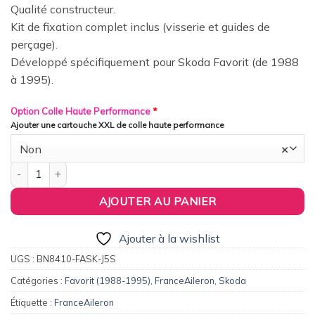
Qualité constructeur.
Kit de fixation complet inclus (visserie et guides de
perçage).
Développé spécifiquement pour Skoda Favorit (de 1988
à 1995).
Option Colle Haute Performance
*
Ajouter une cartouche XXL de colle haute performance
Non
×
quantité de FranceAileron - Aileron / Becquet Origine Replica p
AJOUTER AU PANIER
Ajouter à la wishlist
UGS :
BN8410-FASK-J5S
Catégories :
Favorit (1988-1995)
,
FranceAileron
,
Skoda
Étiquette :
FranceAileron