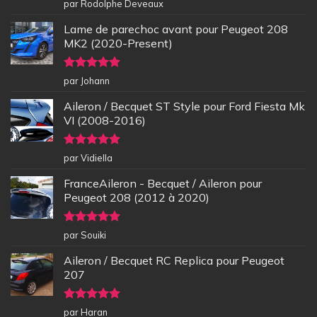
Note
5
sur
par Rodolphe Deveaux
5
Lame de parechoc avant pour Peugeot 208
MK2 (2020-Present)
Note
5
sur
par Johann
5
Aileron / Becquet ST Style pour Ford Fiesta Mk
VI (2008-2016)
Note
5
sur
par Vidiella
5
FranceAileron - Becquet / Aileron pour
Peugeot 208 (2012 à 2020)
Note
5
sur
par Souiki
5
Aileron / Becquet RC Replica pour Peugeot
207
Note
5
sur
par Haran