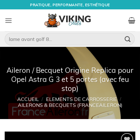
Passer
PRATIQUE, PERFORMANTE, ESTHÉTIQUE
au
contenu
Recherche
pour :
Aileron / Becquet Origine Replica pour
Opel Astra G 3 et 5 portes (avec feu
stop)
ACCUEIL
/
ELEMENTS DE CARROSSERIE
/
AILERONS & BECQUETS (FRANCEAILERON)