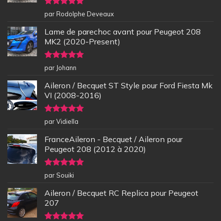
Note
5
sur
par Rodolphe Deveaux
5
Lame de parechoc avant pour Peugeot 208
MK2 (2020-Present)
Note
5
sur
par Johann
5
Aileron / Becquet ST Style pour Ford Fiesta Mk
VI (2008-2016)
Note
5
sur
par Vidiella
5
FranceAileron - Becquet / Aileron pour
Peugeot 208 (2012 à 2020)
Note
5
sur
par Souiki
5
Aileron / Becquet RC Replica pour Peugeot
207