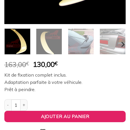
Le
Le
163,00
€
130,00
€
prix
prix
Kit de fixation complet inclus.
initial
actuel
Adaptation parfaite à votre véhicule.
était :
est :
Prêt à peindre.
163,00€.
130,00€.
quantité de Aileron / Becquet Origine Replica pour Opel Astra G 3
AJOUTER AU PANIER