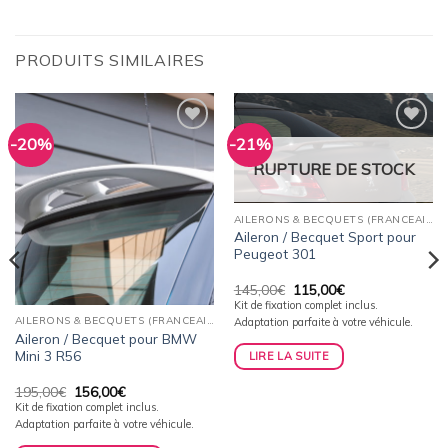
PRODUITS SIMILAIRES
-20%
-21%
Ajouter
Ajouter
à la
à la
RUPTURE DE STOCK
wishlist
wishlist
AILERONS & BECQUETS (FRANCEAILERON)
Aileron / Becquet Sport pour
Peugeot 301
Le
Le
145,00
€
115,00
€
prix
prix
Kit de fixation complet inclus.
initial
actuel
AILERONS & BECQUETS (FRANCEAILERON)
Adaptation parfaite à votre véhicule.
était :
est :
Aileron / Becquet pour BMW
145,00€.
115,00€.
Mini 3 R56
LIRE LA SUITE
Le
Le
195,00
€
156,00
€
prix
prix
Kit de fixation complet inclus.
initial
actuel
Adaptation parfaite à votre véhicule.
était :
est :
195,00€.
156,00€.