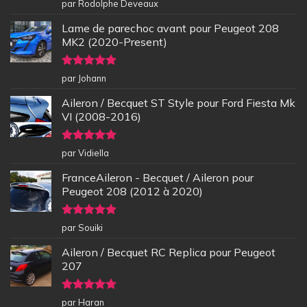
Note
5
sur
par Rodolphe Deveaux
5
Lame de parechoc avant pour Peugeot 208
MK2 (2020-Present)
Note
5
sur
par Johann
5
Aileron / Becquet ST Style pour Ford Fiesta Mk
VI (2008-2016)
Note
5
sur
par Vidiella
5
FranceAileron - Becquet / Aileron pour
Peugeot 208 (2012 à 2020)
Note
5
sur
par Souiki
5
Aileron / Becquet RC Replica pour Peugeot
207
Note
5
sur
par Haran