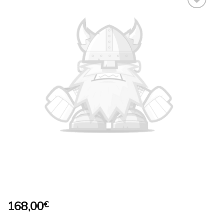
Ajouter
à la
wishlist
168,00
€