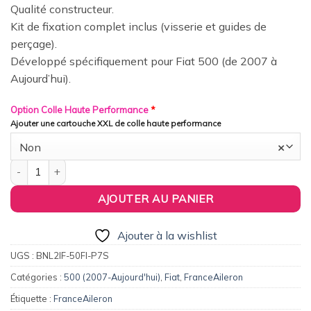
Qualité constructeur.
Kit de fixation complet inclus (visserie et guides de
perçage).
Développé spécifiquement pour Fiat 500 (de 2007 à
Aujourd’hui).
Option Colle Haute Performance
*
Ajouter une cartouche XXL de colle haute performance
Non
×
quantité de FranceAileron - Aileron / Becquet Origine Replica pou
AJOUTER AU PANIER
Ajouter à la wishlist
UGS :
BNL2IF-50FI-P7S
Catégories :
500 (2007-Aujourd'hui)
,
Fiat
,
FranceAileron
Étiquette :
FranceAileron