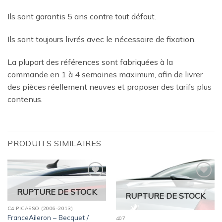
Ils sont garantis 5 ans contre tout défaut.
Ils sont toujours livrés avec le nécessaire de fixation.
La plupart des références sont fabriquées à la
commande en 1 à 4 semaines maximum, afin de livrer
des pièces réellement neuves et proposer des tarifs plus
contenus.
PRODUITS SIMILAIRES
Ajouter
Ajouter
RUPTURE DE STOCK
à la
à la
RUPTURE DE STOCK
wishlist
wishlist
C4 PICASSO (2006-2013)
FranceAileron – Becquet /
407