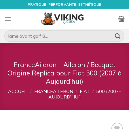
Passer
PRATIQUE, PERFORMANTE, ESTHÉTIQUE
au
contenu
Recherche
pour :
FranceAileron – Aileron / Becquet
Origine Replica pour Fiat 500 (2007 à
Aujourd’hui)
ACCUEIL
/
FRANCEAILERON
/
FIAT
/
500 (2007-
AUJOURD'HUI)